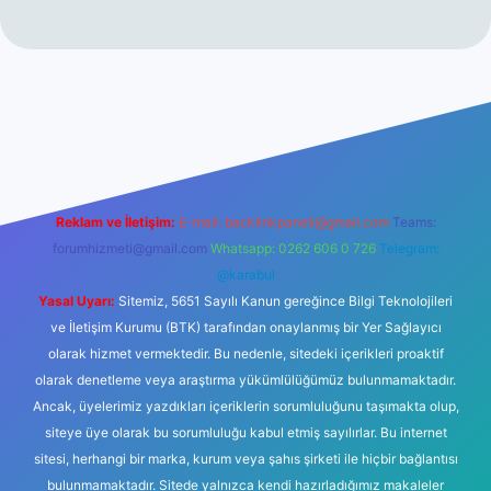
cel giriş
betexper.xyz
Reklam ve İletişim:
E-mail:
backlinkpaneli@gmail.com
Teams:
forumhizmeti@gmail.com
Whatsapp: 0262 606 0 726
Telegram:
@karabul
Yasal Uyarı:
Sitemiz, 5651 Sayılı Kanun gereğince Bilgi Teknolojileri
ve İletişim Kurumu (BTK) tarafından onaylanmış bir Yer Sağlayıcı
olarak hizmet vermektedir. Bu nedenle, sitedeki içerikleri proaktif
olarak denetleme veya araştırma yükümlülüğümüz bulunmamaktadır.
Ancak, üyelerimiz yazdıkları içeriklerin sorumluluğunu taşımakta olup,
siteye üye olarak bu sorumluluğu kabul etmiş sayılırlar. Bu internet
sitesi, herhangi bir marka, kurum veya şahıs şirketi ile hiçbir bağlantısı
bulunmamaktadır. Sitede yalnızca kendi hazırladığımız makaleler