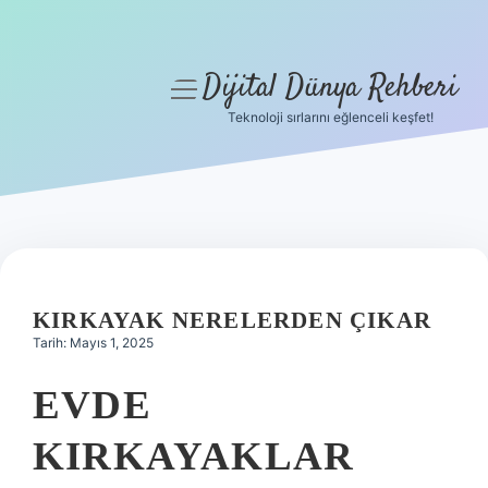
Dijital Dünya Rehberi
menüyü
aç
Teknoloji sırlarını eğlenceli keşfet!
Anasayfa
Gizlilik Politikası
Yasal Uyarı
Hakkımızda
KIRKAYAK NERELERDEN ÇIKAR
Tarih: Mayıs 1, 2025
EVDE
KIRKAYAKLAR