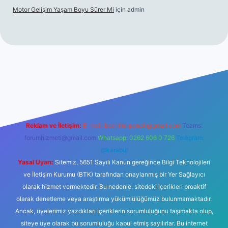
Motor Gelişim Yaşam Boyu Sürer Mi
için
admin
riş
betexper.xyz
Reklam ve İletişim:
E-mail:
backlinkpaneli@gmail.com
Teams:
forumhizmeti@gmail.com
Whatsapp: 0262 606 0 726
Telegram:
@karabul
Yasal Uyarı:
Sitemiz, 5651 Sayılı Kanun gereğince Bilgi Teknolojileri
ve İletişim Kurumu (BTK) tarafından onaylanmış bir Yer Sağlayıcı
olarak hizmet vermektedir. Bu nedenle, sitedeki içerikleri proaktif
olarak denetleme veya araştırma yükümlülüğümüz bulunmamaktadır.
Ancak, üyelerimiz yazdıkları içeriklerin sorumluluğunu taşımakta olup,
siteye üye olarak bu sorumluluğu kabul etmiş sayılırlar. Bu internet