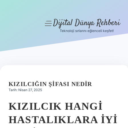
Dijital Dünya Rehberi
menüyü
aç
Teknoloji sırlarını eğlenceli keşfet!
Anasayfa
Gizlilik Politikası
Yasal Uyarı
Hakkımızda
KIZILCIĞIN ŞIFASI NEDIR
Tarih: Nisan 27, 2025
KIZILCIK HANGI
HASTALIKLARA IYI