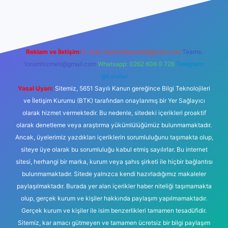
ş
betexper.xyz
Reklam ve İletişim:
E-mail:
backlinkpaneli@gmail.com
Teams:
forumhizmeti@gmail.com
Whatsapp: 0262 606 0 726
Telegram:
@karabul
Yasal Uyarı:
Sitemiz, 5651 Sayılı Kanun gereğince Bilgi Teknolojileri
ve İletişim Kurumu (BTK) tarafından onaylanmış bir Yer Sağlayıcı
olarak hizmet vermektedir. Bu nedenle, sitedeki içerikleri proaktif
olarak denetleme veya araştırma yükümlülüğümüz bulunmamaktadır.
Ancak, üyelerimiz yazdıkları içeriklerin sorumluluğunu taşımakta olup,
siteye üye olarak bu sorumluluğu kabul etmiş sayılırlar. Bu internet
sitesi, herhangi bir marka, kurum veya şahıs şirketi ile hiçbir bağlantısı
bulunmamaktadır. Sitede yalnızca kendi hazırladığımız makaleler
paylaşılmaktadır. Burada yer alan içerikler haber niteliği taşımamakta
olup, gerçek kurum ve kişiler hakkında paylaşım yapılmamaktadır.
Gerçek kurum ve kişiler ile isim benzerlikleri tamamen tesadüfidir.
Sitemiz, kar amacı gütmeyen ve tamamen ücretsiz bir bilgi paylaşım