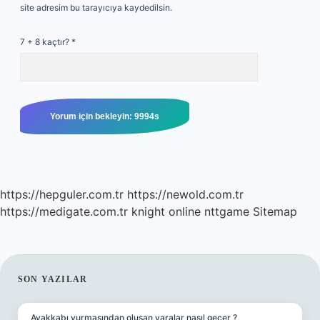
site adresim bu tarayıcıya kaydedilsin.
7 + 8 kaçtır?
*
https://hepguler.com.tr
https://newold.com.tr
https://medigate.com.tr
knight online
nttgame
Sitemap
SIDEBAR
SON YAZILAR
Ayakkabı vurmasından oluşan yaralar nasıl geçer ?