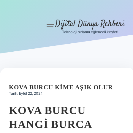
Dijital Dünya Rehberi
menüyü
aç
Teknoloji sırlarını eğlenceli keşfet!
Anasayfa
Gizlilik Politikası
Yasal Uyarı
Hakkımızda
KOVA BURCU KIME AŞIK OLUR
Tarih: Eylül 22, 2024
KOVA BURCU
HANGI BURCA