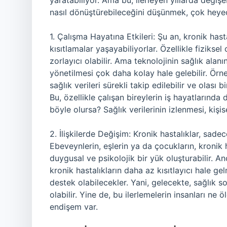
yaratabiliyor. Ama bu, ilerleyen yıllarda değişe
nasıl dönüştürebileceğini düşünmek, çok heyec
1. Çalışma Hayatına Etkileri: Şu an, kronik hast
kısıtlamalar yaşayabiliyorlar. Özellikle fiziksel 
zorlayıcı olabilir. Ama teknolojinin sağlık alanı
yönetilmesi çok daha kolay hale gelebilir. Örneğ
sağlık verileri sürekli takip edilebilir ve olası
Bu, özellikle çalışan bireylerin iş hayatlarında 
böyle olursa? Sağlık verilerinin izlenmesi, kiş
2. İlişkilerde Değişim: Kronik hastalıklar, sadec
Ebeveynlerin, eşlerin ya da çocukların, kronik 
duygusal ve psikolojik bir yük oluşturabilir. A
kronik hastalıkların daha az kısıtlayıcı hale ge
destek olabilecekler. Yani, gelecekte, sağlık s
olabilir. Yine de, bu ilerlemelerin insanları ne
endişem var.