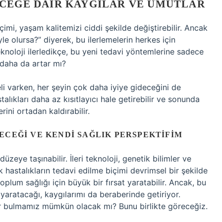
ECEĞE DAIR KAYGILAR VE UMUTLAR
çimi, yaşam kalitemizi ciddi şekilde değiştirebilir. Ancak
le olursa?” diyerek, bu ilerlemelerin herkes için
eknoloji ilerledikçe, bu yeni tedavi yöntemlerine sadece
i daha da artar mı?
li varken, her şeyin çok daha iyiye gideceğini de
lıkları daha az kısıtlayıcı hale getirebilir ve sonunda
rini ortadan kaldırabilir.
ECEĞI VE KENDI SAĞLIK PERSPEKTIFIM
 düzeye taşınabilir. İleri teknoloji, genetik bilimler ve
ik hastalıkların tedavi edilme biçimi devrimsel bir şekilde
oplum sağlığı için büyük bir fırsat yaratabilir. Ancak, bu
 yaratacağı, kaygılarımı da beraberinde getiriyor.
ar bulmamız mümkün olacak mı? Bunu birlikte göreceğiz.