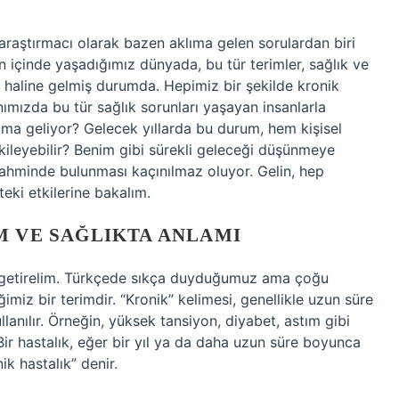
 araştırmacı olarak bazen aklıma gelen sorulardan biri
 içinde yaşadığımız dünyada, bu tür terimler, sağlık ve
haline gelmiş durumda. Hepimiz bir şekilde kronik
nımızda bu tür sağlık sorunları yaşayan insanlarla
ama geliyor? Gelecek yıllarda bu durum, hem kişisel
 etkileyebilir? Benim gibi sürekli geleceği düşünmeye
 tahminde bulunması kaçınılmaz oluyor. Gelin, hep
eki etkilerine bakalım.
M VE SAĞLIKTA ANLAMI
e getirelim. Türkçede sıkça duyduğumuz ama çoğu
miz bir terimdir. “Kronik” kelimesi, genellikle uzun süre
lanılır. Örneğin, yüksek tansiyon, diyabet, astım gibi
. Bir hastalık, eğer bir yıl ya da daha uzun süre boyunca
k hastalık” denir.