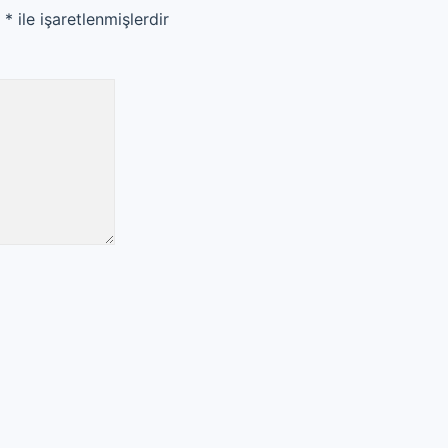
r
*
ile işaretlenmişlerdir