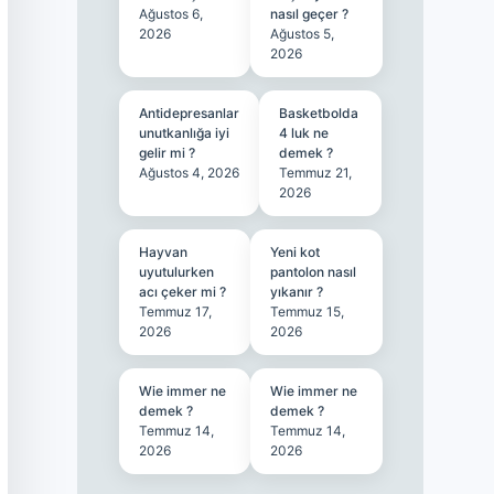
Ağustos 6,
nasıl geçer ?
2026
Ağustos 5,
2026
Antidepresanlar
Basketbolda
unutkanlığa iyi
4 luk ne
gelir mi ?
demek ?
Ağustos 4, 2026
Temmuz 21,
2026
Hayvan
Yeni kot
uyutulurken
pantolon nasıl
acı çeker mi ?
yıkanır ?
Temmuz 17,
Temmuz 15,
2026
2026
Wie immer ne
Wie immer ne
demek ?
demek ?
Temmuz 14,
Temmuz 14,
2026
2026