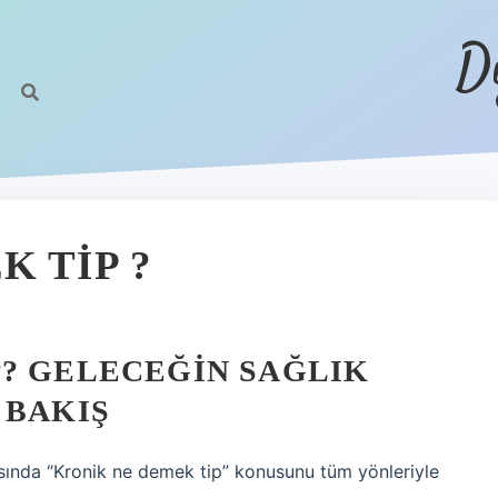
D
 TIP ?
P? GELECEĞIN SAĞLIK
 BAKIŞ
ısında “Kronik ne demek tip” konusunu tüm yönleriyle