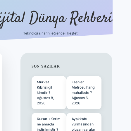
ijital Dünya Rehberi
Teknoloji sırlarını eğlenceli keşfet!
tulipbet güncel giriş
SIDEBAR
SON YAZILAR
Mürvet
Esenler
Kıbrıslıgil
Metrosu hangi
kimdir ?
mahallede ?
Ağustos 8,
Ağustos 6,
2026
2026
Kur’an-ı Kerim
Ayakkabı
ne amaçla
vurmasından
indirilmiştir ?
oluşan yaralar