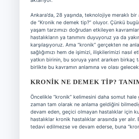
aktarıyor.
Ankara’da, 28 yaşında, teknolojiye meraklı bir
de “Kronik ne demek tip?” oluyor. Çünkü bugün
yaşam tarzımızı doğrudan etkileyen kavramlar 
hastalıkların ya tanımını duyuyoruz ya da yakı
karşılaşıyoruz. Ama “kronik” gerçekten ne anl
sağlığımızı hem de işimizi, ilişkilerimizi nasıl
yatkın birinin, bu soruya yanıt ararken birkaç
birlikte bu kavramın anlamına ve olası gelecekt
KRONIK NE DEMEK TIP? TANI
Öncelikle “kronik” kelimesini daha somut hal
zaman tam olarak ne anlama geldiğini bilmediği
devam eden, geçici olmayan hastalıklar için kul
hastalıklar kronik hastalıklar arasında yer alır
tedavi edilmezse ve devam ederse, buna “kroni