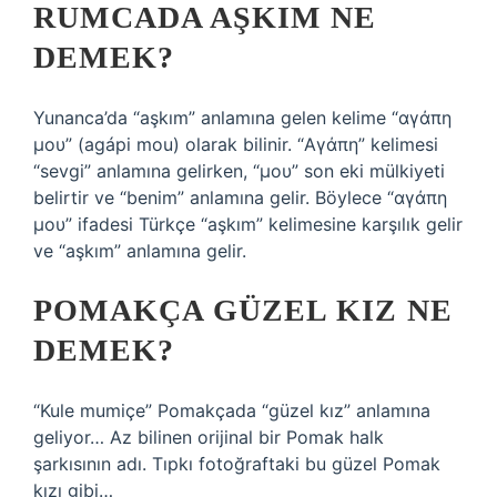
RUMCADA AŞKIM NE
DEMEK?
Yunanca’da “aşkım” anlamına gelen kelime “αγάπη
μου” (agápi mou) olarak bilinir. “Αγάπη” kelimesi
“sevgi” anlamına gelirken, “μου” son eki mülkiyeti
belirtir ve “benim” anlamına gelir. Böylece “αγάπη
μου” ifadesi Türkçe “aşkım” kelimesine karşılık gelir
ve “aşkım” anlamına gelir.
POMAKÇA GÜZEL KIZ NE
DEMEK?
“Kule mumiçe” Pomakçada “güzel kız” anlamına
geliyor… Az bilinen orijinal bir Pomak halk
şarkısının adı. Tıpkı fotoğraftaki bu güzel Pomak
kızı gibi…