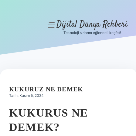
Dijital Dünya Rehberi
menüyü
aç
Teknoloji sırlarını eğlenceli keşfet!
Anasayfa
Gizlilik Politikası
Yasal Uyarı
Hakkımızda
KUKURUZ NE DEMEK
Tarih: Kasım 5, 2024
KUKURUS NE
DEMEK?