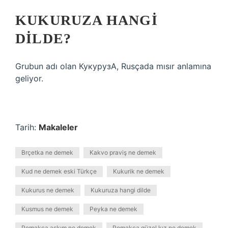
KUKURUZA HANGI
DILDE?
Grubun adı olan КукурузА, Rusçada mısır anlamına
geliyor.
Tarih:
Makaleler
Brçetka ne demek
Kakvo praviş ne demek
Kud ne demek eski Türkçe
Kukurik ne demek
Kukurus ne demek
Kukuruza hangi dilde
Kusmus ne demek
Peyka ne demek
Pomakça aşkım ne demek
Pomakça güzel kız ne demek