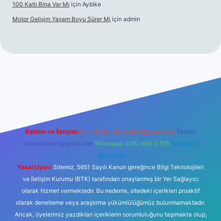
100 Katlı Bina Var Mı
için
Aybike
Motor Gelişim Yaşam Boyu Sürer Mi
için
admin
l giriş
betexper.xyz
Reklam ve İletişim:
E-mail:
backlinkpaneli@gmail.com
Teams:
forumhizmeti@gmail.com
Whatsapp: 0262 606 0 726
Telegram:
@karabul
Yasal Uyarı:
Sitemiz, 5651 Sayılı Kanun gereğince Bilgi Teknolojileri
ve İletişim Kurumu (BTK) tarafından onaylanmış bir Yer Sağlayıcı
olarak hizmet vermektedir. Bu nedenle, sitedeki içerikleri proaktif
olarak denetleme veya araştırma yükümlülüğümüz bulunmamaktadır.
Ancak, üyelerimiz yazdıkları içeriklerin sorumluluğunu taşımakta olup,