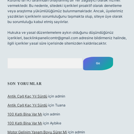
Kurumu (BTK) tarafından onaylanmış bir Yer Sağlayıcı olarak hizmet
vermektedir. Bu nedenle, sitedeki içerikleri proaktif olarak denetleme
veya araştırma yükümlülüğümüz bulunmamaktadır. Ancak, üyelerimiz
yazdıkları içeriklerin sorumluluğunu taşımakta olup, siteye üye olarak
bu sorumluluğu kabul etmiş sayılırlar.
Hukuka ve yasal düzenlemelere aykırı olduğunu düşündüğünüz
içerikleri,
backlinkpanelicomtr@gmail.com
adresine bildirmeniz halinde,
ilgili içerikler yasal süre içerisinde sitemizden kaldırılacaktır.
Arama
SON YORUMLAR
Antik Çağ Kaç Yıl Sürdü
için
admin
Antik Çağ Kaç Yıl Sürdü
için
Tuana
100 Katlı Bina Var Mı
için
admin
100 Katlı Bina Var Mı
için
Aybike
Motor Gelişim Yaşam Boyu Sürer Mi
için
admin