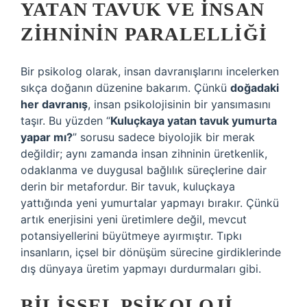
YATAN TAVUK VE İNSAN
ZIHNININ PARALELLIĞI
Bir psikolog olarak, insan davranışlarını incelerken
sıkça doğanın düzenine bakarım. Çünkü
doğadaki
her davranış
, insan psikolojisinin bir yansımasını
taşır. Bu yüzden “
Kuluçkaya yatan tavuk yumurta
yapar mı?
” sorusu sadece biyolojik bir merak
değildir; aynı zamanda insan zihninin üretkenlik,
odaklanma ve duygusal bağlılık süreçlerine dair
derin bir metafordur. Bir tavuk, kuluçkaya
yattığında yeni yumurtalar yapmayı bırakır. Çünkü
artık enerjisini yeni üretimlere değil, mevcut
potansiyellerini büyütmeye ayırmıştır. Tıpkı
insanların, içsel bir dönüşüm sürecine girdiklerinde
dış dünyaya üretim yapmayı durdurmaları gibi.
BILIŞSEL PSIKOLOJI