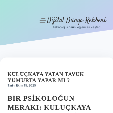
Dijital Dünya Rehberi
menüyü
aç
Teknoloji sırlarını eğlenceli keşfet!
Anasayfa
Gizlilik Politikası
Yasal Uyarı
Hakkımızda
KULUÇKAYA YATAN TAVUK
YUMURTA YAPAR MI ?
Tarih: Ekim 15, 2025
BIR PSIKOLOĞUN
MERAKI: KULUÇKAYA