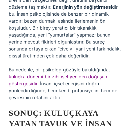
üretimden vazgeçmek değil, üretimi başka bir
düzleme taşımaktır.
Enerjinin yön değiştirmesi
dir
bu. İnsan psikolojisinde de benzer bir dinamik
vardır: bazen durmak, aslında ilerlemenin ön
koşuludur. Bir birey yaratıcı bir tıkanıklık
yaşadığında, yeni “yumurtalar” yapmaz; bunun
yerine mevcut fikirleri olgunlaştırır. Bu süreç
sonunda ortaya çıkan “civciv” yani yeni farkındalık,
dışsal üretimden çok daha değerlidir.
Bu nedenle, bir psikolog gözüyle bakıldığında,
kuluçka dönemi bir zihinsel yeniden doğuşun
göstergesidir
. İnsan, içsel enerjisini doğru
yönlendirdiğinde, hem kendi potansiyelini hem de
çevresinin refahını artırır.
SONUÇ: KULUÇKAYA
YATAN TAVUK VE İNSAN