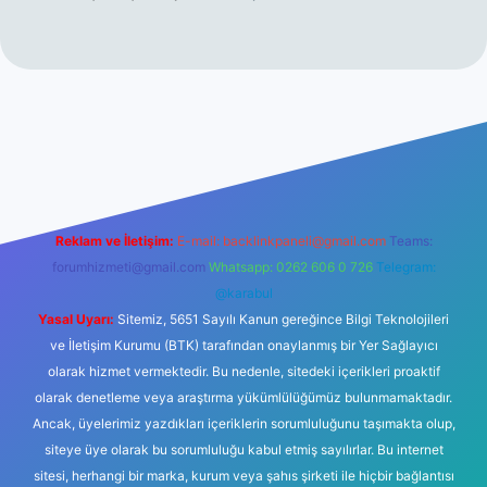
 giriş
betexper.xyz
Reklam ve İletişim:
E-mail:
backlinkpaneli@gmail.com
Teams:
forumhizmeti@gmail.com
Whatsapp: 0262 606 0 726
Telegram:
@karabul
Yasal Uyarı:
Sitemiz, 5651 Sayılı Kanun gereğince Bilgi Teknolojileri
ve İletişim Kurumu (BTK) tarafından onaylanmış bir Yer Sağlayıcı
olarak hizmet vermektedir. Bu nedenle, sitedeki içerikleri proaktif
olarak denetleme veya araştırma yükümlülüğümüz bulunmamaktadır.
Ancak, üyelerimiz yazdıkları içeriklerin sorumluluğunu taşımakta olup,
siteye üye olarak bu sorumluluğu kabul etmiş sayılırlar. Bu internet
sitesi, herhangi bir marka, kurum veya şahıs şirketi ile hiçbir bağlantısı