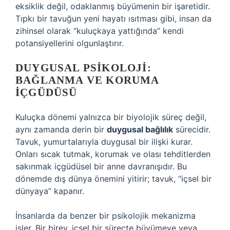
eksiklik değil, odaklanmış büyümenin bir işaretidir.
Tıpkı bir tavuğun yeni hayatı ısıtması gibi, insan da
zihinsel olarak “kuluçkaya yattığında” kendi
potansiyellerini olgunlaştırır.
DUYGUSAL PSIKOLOJI:
BAĞLANMA VE KORUMA
İÇGÜDÜSÜ
Kuluçka dönemi yalnızca bir biyolojik süreç değil,
aynı zamanda derin bir
duygusal bağlılık
sürecidir.
Tavuk, yumurtalarıyla duygusal bir ilişki kurar.
Onları sıcak tutmak, korumak ve olası tehditlerden
sakınmak içgüdüsel bir anne davranışıdır. Bu
dönemde dış dünya önemini yitirir; tavuk, “içsel bir
dünyaya” kapanır.
İnsanlarda da benzer bir psikolojik mekanizma
işler. Bir birey, içsel bir süreçte büyümeye veya