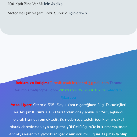
100 Katlı Bina Var Mı
için
Aybike
Motor Gelişim Yaşam Boyu Sürer Mi
için
admin
giriş
betexper.xyz
Reklam ve İletişim:
E-mail:
backlinkpaneli@gmail.com
Teams:
forumhizmeti@gmail.com
Whatsapp: 0262 606 0 726
Telegram:
@karabul
Yasal Uyarı:
Sitemiz, 5651 Sayılı Kanun gereğince Bilgi Teknolojileri
ve İletişim Kurumu (BTK) tarafından onaylanmış bir Yer Sağlayıcı
olarak hizmet vermektedir. Bu nedenle, sitedeki içerikleri proaktif
olarak denetleme veya araştırma yükümlülüğümüz bulunmamaktadır.
Ancak, üyelerimiz yazdıkları içeriklerin sorumluluğunu taşımakta olup,