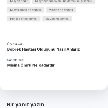
Misyon nedir
Misyoner pozisyonu ne demek ekşi sözlük
Mısmıllamak ne demek
Mıssıon ne demek
Por söz er ne demek
Vizyon ne demek
Önceki Yazı
Böbrek Hastası Olduğunu Nasıl Anlarız
Sonraki Yazı
Misina Ömrü Ne Kadardır
Bir yanıt yazın