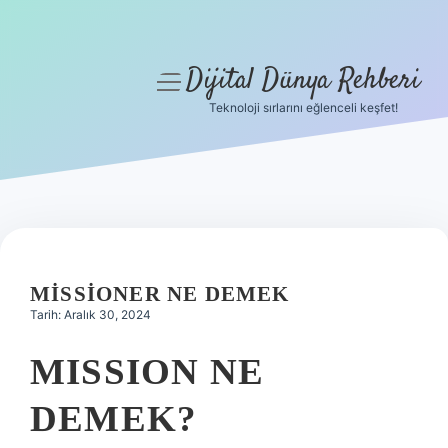
Dijital Dünya Rehberi
menüyü
aç
Teknoloji sırlarını eğlenceli keşfet!
Anasayfa
Gizlilik Politikası
Yasal Uyarı
Hakkımızda
MISSIONER NE DEMEK
Tarih: Aralık 30, 2024
MISSION NE
DEMEK?