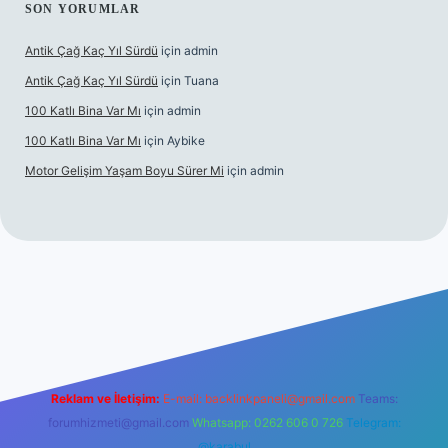
SON YORUMLAR
Antik Çağ Kaç Yıl Sürdü
için
admin
Antik Çağ Kaç Yıl Sürdü
için
Tuana
100 Katlı Bina Var Mı
için
admin
100 Katlı Bina Var Mı
için
Aybike
Motor Gelişim Yaşam Boyu Sürer Mi
için
admin
riş
betexper.xyz
Reklam ve İletişim:
E-mail:
backlinkpaneli@gmail.com
Teams:
forumhizmeti@gmail.com
Whatsapp: 0262 606 0 726
Telegram:
@karabul