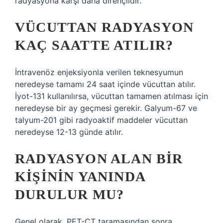
radyasyona karşı daha dirençlidir.
VÜCUTTAN RADYASYON
KAÇ SAATTE ATILIR?
İntravenöz enjeksiyonla verilen teknesyumun
neredeyse tamamı 24 saat içinde vücuttan atılır.
İyot-131 kullanılırsa, vücuttan tamamen atılması için
neredeyse bir ay geçmesi gerekir. Galyum-67 ve
talyum-201 gibi radyoaktif maddeler vücuttan
neredeyse 12-13 günde atılır.
RADYASYON ALAN BIR
KIŞININ YANINDA
DURULUR MU?
Genel olarak, PET-CT taramasından sonra