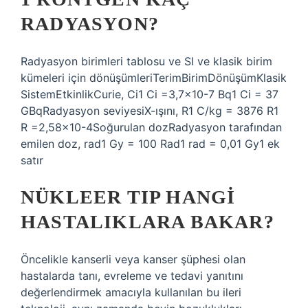
RADYASYON?
Radyasyon birimleri tablosu ve SI ve klasik birim
kümeleri için dönüşümleriTerimBirimDönüşümKlasik
SistemEtkinlikCurie, Ci1 Ci =3,7×10-7 Bq1 Ci = 37
GBqRadyasyon seviyesiX-ışını, R1 C/kg = 3876 R1
R =2,58×10-4Soğurulan dozRadyasyon tarafından
emilen doz, rad1 Gy = 100 Rad1 rad = 0,01 Gy1 ek
satır
NÜKLEER TIP HANGI
HASTALIKLARA BAKAR?
Öncelikle kanserli veya kanser şüphesi olan
hastalarda tanı, evreleme ve tedavi yanıtını
değerlendirmek amacıyla kullanılan bu ileri