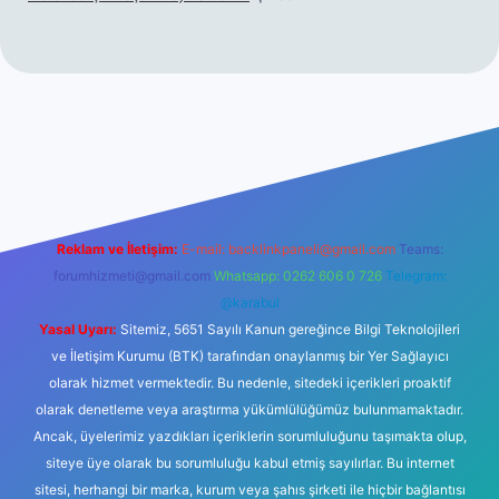
etexper.xyz
Reklam ve İletişim:
E-mail:
backlinkpaneli@gmail.com
Teams:
forumhizmeti@gmail.com
Whatsapp: 0262 606 0 726
Telegram:
@karabul
Yasal Uyarı:
Sitemiz, 5651 Sayılı Kanun gereğince Bilgi Teknolojileri
ve İletişim Kurumu (BTK) tarafından onaylanmış bir Yer Sağlayıcı
olarak hizmet vermektedir. Bu nedenle, sitedeki içerikleri proaktif
olarak denetleme veya araştırma yükümlülüğümüz bulunmamaktadır.
Ancak, üyelerimiz yazdıkları içeriklerin sorumluluğunu taşımakta olup,
siteye üye olarak bu sorumluluğu kabul etmiş sayılırlar. Bu internet
sitesi, herhangi bir marka, kurum veya şahıs şirketi ile hiçbir bağlantısı