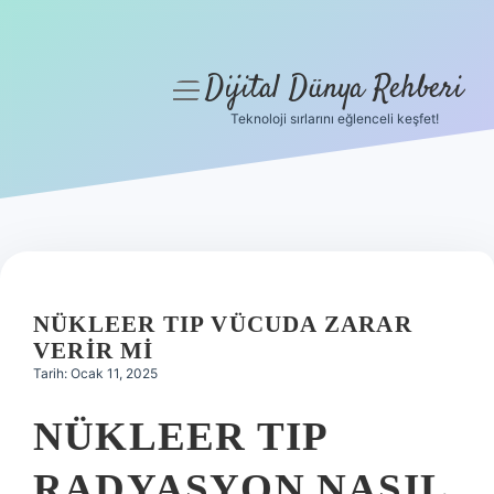
Dijital Dünya Rehberi
menüyü
aç
Teknoloji sırlarını eğlenceli keşfet!
Anasayfa
Gizlilik Politikası
Yasal Uyarı
Hakkımızda
NÜKLEER TIP VÜCUDA ZARAR
VERIR MI
Tarih: Ocak 11, 2025
NÜKLEER TIP
RADYASYON NASIL