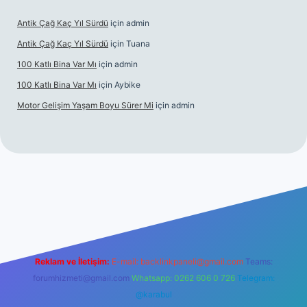
Antik Çağ Kaç Yıl Sürdü
için
admin
Antik Çağ Kaç Yıl Sürdü
için
Tuana
100 Katlı Bina Var Mı
için
admin
100 Katlı Bina Var Mı
için
Aybike
Motor Gelişim Yaşam Boyu Sürer Mi
için
admin
etexper.xyz
Reklam ve İletişim:
E-mail:
backlinkpaneli@gmail.com
Teams:
forumhizmeti@gmail.com
Whatsapp: 0262 606 0 726
Telegram:
@karabul