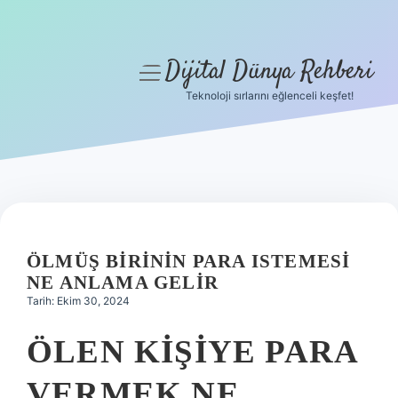
Dijital Dünya Rehberi
menüyü
aç
Teknoloji sırlarını eğlenceli keşfet!
Anasayfa
Gizlilik Politikası
Yasal Uyarı
Hakkımızda
ÖLMÜŞ BIRININ PARA ISTEMESI
NE ANLAMA GELIR
Tarih: Ekim 30, 2024
ÖLEN KIŞIYE PARA
VERMEK NE