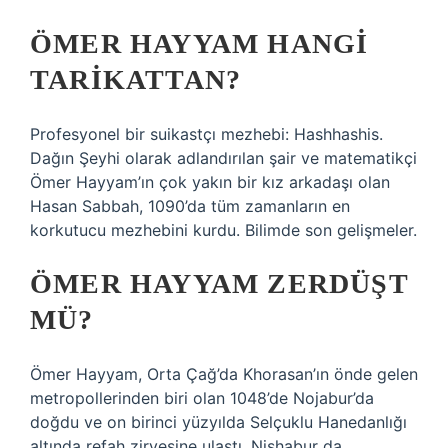
ÖMER HAYYAM HANGI
TARIKATTAN?
Profesyonel bir suikastçı mezhebi: Hashhashis.
Dağın Şeyhi olarak adlandırılan şair ve matematikçi
Ömer Hayyam’ın çok yakın bir kız arkadaşı olan
Hasan Sabbah, 1090’da tüm zamanların en
korkutucu mezhebini kurdu. Bilimde son gelişmeler.
ÖMER HAYYAM ZERDÜŞT
MÜ?
Ömer Hayyam, Orta Çağ’da Khorasan’ın önde gelen
metropollerinden biri olan 1048’de Nojabur’da
doğdu ve on birinci yüzyılda Selçuklu Hanedanlığı
altında refah zirvesine ulaştı. Nishabur da