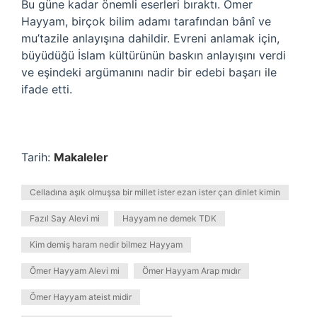
Bu güne kadar önemli eserleri bıraktı. Ömer
Hayyam, birçok bilim adamı tarafından bânî ve
mu’tazile anlayışına dahildir. Evreni anlamak için,
büyüdüğü İslam kültürünün baskın anlayışını verdi
ve eşindeki argümanını nadir bir edebi başarı ile
ifade etti.
Tarih:
Makaleler
Celladına aşık olmuşsa bir millet ister ezan ister çan dinlet kimin
Fazıl Say Alevi mi
Hayyam ne demek TDK
Kim demiş haram nedir bilmez Hayyam
Ömer Hayyam Alevi mi
Ömer Hayyam Arap mıdır
Ömer Hayyam ateist midir