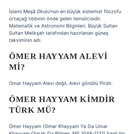
İslami Meşâ Okulu’nun en büyük sistemist filozofu
ortaçağ tıbbının önde gelen temsilcisidir.
Matematik ve Astronomi Bilginleri. Büyük Sultan
Sultan Melikşah tarafından hazırlanan güneş
takviminin adı.
ÖMER HAYYAM ALEVI
MI?
Omar Hayyam Alevi değil, Alevi gönüllü Pirdir.
ÖMER HAYYAM KIMDIR
TÜRK MÜ?
Ömer Hayyam (Omar Khayyam Ya Da Umar
Khayyam Olarak Da Bilinen, MS 1048-1131) İranli bir