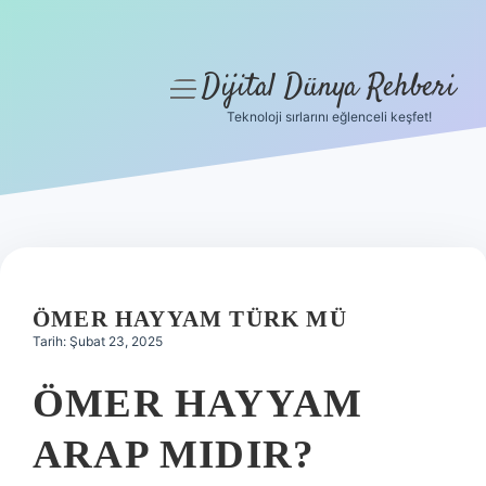
Dijital Dünya Rehberi
menüyü
aç
Teknoloji sırlarını eğlenceli keşfet!
Anasayfa
Gizlilik Politikası
Yasal Uyarı
Hakkımızda
ÖMER HAYYAM TÜRK MÜ
Tarih: Şubat 23, 2025
ÖMER HAYYAM
ARAP MIDIR?