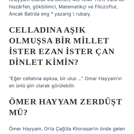
hiszârfen, gökbilimci, Matematikçi ve Filozoftur,
Ancak Batı’da eng ° yazarig \ rubaiy.
CELLADINA AŞIK
OLMUŞSA BIR MILLET
ISTER EZAN ISTER ÇAN
DINLET KIMIN?
“Eğer cellatına aşıksa, bir ulus …” Omar Hayyam’ın
en ünlü şiiri olarak görülebilir.
ÖMER HAYYAM ZERDÜŞT
MÜ?
Ömer Hayyam, Orta Çağ’da Khorasan’ın önde gelen