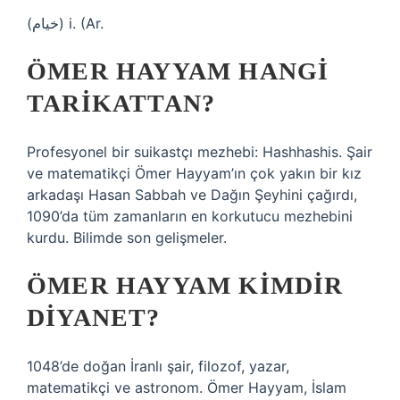
(ﺧﻴﺎﻡ) i. (Ar.
ÖMER HAYYAM HANGI
TARIKATTAN?
Profesyonel bir suikastçı mezhebi: Hashhashis. Şair
ve matematikçi Ömer Hayyam’ın çok yakın bir kız
arkadaşı Hasan Sabbah ve Dağın Şeyhini çağırdı,
1090’da tüm zamanların en korkutucu mezhebini
kurdu. Bilimde son gelişmeler.
ÖMER HAYYAM KIMDIR
DIYANET?
1048’de doğan İranlı şair, filozof, yazar,
matematikçi ve astronom. Ömer Hayyam, İslam