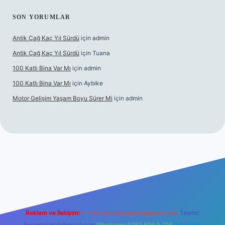
SON YORUMLAR
Antik Çağ Kaç Yıl Sürdü
için
admin
Antik Çağ Kaç Yıl Sürdü
için
Tuana
100 Katlı Bina Var Mı
için
admin
100 Katlı Bina Var Mı
için
Aybike
Motor Gelişim Yaşam Boyu Sürer Mi
için
admin
riş
betexper.xyz
Reklam ve İletişim:
E-mail:
backlinkpaneli@gmail.com
Teams:
forumhizmeti@gmail.com
Whatsapp: 0262 606 0 726
Telegram: