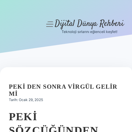
Dijital Dünya Rehberi
menüyü
aç
Teknoloji sırlarını eğlenceli keşfet!
Anasayfa
Gizlilik Politikası
Yasal Uyarı
Hakkımızda
PEKI DEN SONRA VIRGÜL GELIR
MI
Tarih: Ocak 29, 2025
PEKI
SÖZCÜĞÜNDEN