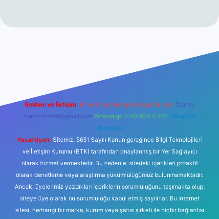
ş
betexper.xyz
Reklam ve İletişim:
E-mail:
backlinkpaneli@gmail.com
Teams:
forumhizmeti@gmail.com
Whatsapp: 0262 606 0 726
Telegram:
@karabul
Yasal Uyarı:
Sitemiz, 5651 Sayılı Kanun gereğince Bilgi Teknolojileri
ve İletişim Kurumu (BTK) tarafından onaylanmış bir Yer Sağlayıcı
olarak hizmet vermektedir. Bu nedenle, sitedeki içerikleri proaktif
olarak denetleme veya araştırma yükümlülüğümüz bulunmamaktadır.
Ancak, üyelerimiz yazdıkları içeriklerin sorumluluğunu taşımakta olup,
siteye üye olarak bu sorumluluğu kabul etmiş sayılırlar. Bu internet
sitesi, herhangi bir marka, kurum veya şahıs şirketi ile hiçbir bağlantısı