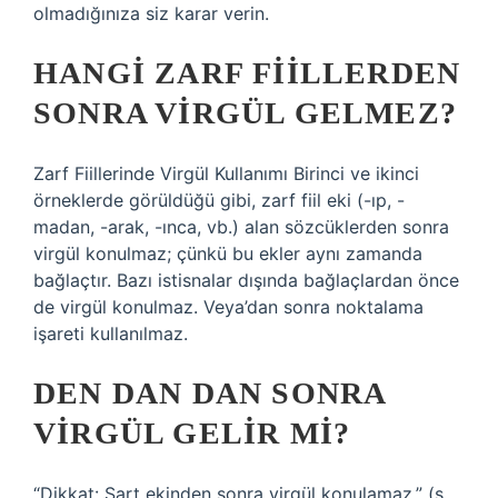
olmadığınıza siz karar verin.
HANGI ZARF FIILLERDEN
SONRA VIRGÜL GELMEZ?
Zarf Fiillerinde Virgül Kullanımı Birinci ve ikinci
örneklerde görüldüğü gibi, zarf fiil eki (-ıp, -
madan, -arak, -ınca, vb.) alan sözcüklerden sonra
virgül konulmaz; çünkü bu ekler aynı zamanda
bağlaçtır. Bazı istisnalar dışında bağlaçlardan önce
de virgül konulmaz. Veya’dan sonra noktalama
işareti kullanılmaz.
DEN DAN DAN SONRA
VIRGÜL GELIR MI?
“Dikkat: Şart ekinden sonra virgül konulamaz.” (s.