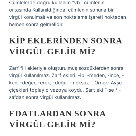
Cümlelerde doğru kullanım “vb.” cümlenin
ortasında Kullanıldığında, cümlenin sonuna bir
virgül konulmalı ve son noktalama işareti noktadan
hemen sonra gelmelidir.
KIP EKLERINDEN SONRA
VIRGÜL GELIR MI?
Zarf fiil ekleriyle oluşturulmuş sözcüklerden sonra
virgül kullanılmaz. Zarf ekleri; -ip, -meden, -ince, -
ken, -değer, -erek, -düğü, -meksüz… Örnek: Ayşe
çiçekleri toplayıp vazoya koydu. Şart eki “-se / -
sa”dan sonra virgül kullanılmaz.
EDATLARDAN SONRA
VIRGÜL GELIR MI?