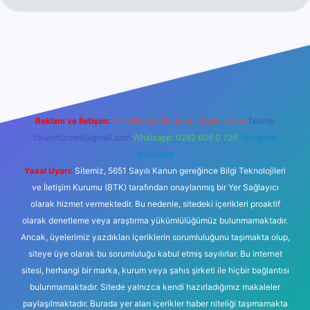
etexper.xyz
Reklam ve İletişim:
E-mail:
backlinkpaneli@gmail.com
Teams:
forumhizmeti@gmail.com
Whatsapp: 0262 606 0 726
Telegram:
@karabul
Yasal Uyarı:
Sitemiz, 5651 Sayılı Kanun gereğince Bilgi Teknolojileri
ve İletişim Kurumu (BTK) tarafından onaylanmış bir Yer Sağlayıcı
olarak hizmet vermektedir. Bu nedenle, sitedeki içerikleri proaktif
olarak denetleme veya araştırma yükümlülüğümüz bulunmamaktadır.
Ancak, üyelerimiz yazdıkları içeriklerin sorumluluğunu taşımakta olup,
siteye üye olarak bu sorumluluğu kabul etmiş sayılırlar. Bu internet
sitesi, herhangi bir marka, kurum veya şahıs şirketi ile hiçbir bağlantısı
bulunmamaktadır. Sitede yalnızca kendi hazırladığımız makaleler
paylaşılmaktadır. Burada yer alan içerikler haber niteliği taşımamakta