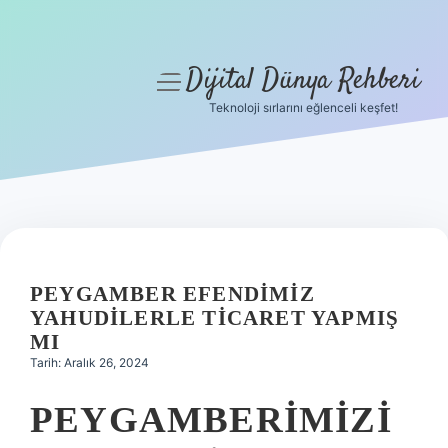
Dijital Dünya Rehberi
menüyü
aç
Teknoloji sırlarını eğlenceli keşfet!
Anasayfa
Gizlilik Politikası
Yasal Uyarı
Hakkımızda
PEYGAMBER EFENDIMIZ
YAHUDILERLE TICARET YAPMIŞ
MI
Tarih: Aralık 26, 2024
PEYGAMBERIMIZI