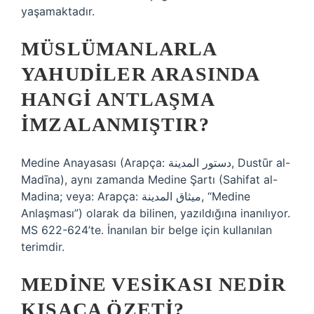
yaşamaktadır.
MÜSLÜMANLARLA
YAHUDILER ARASINDA
HANGI ANTLAŞMA
IMZALANMIŞTIR?
Medine Anayasası (Arapça: دستور المدينة, Dustūr al-
Madīna), aynı zamanda Medine Şartı (Sahifat al-
Madina; veya: Arapça: ميثاق المدينة, “Medine
Anlaşması”) olarak da bilinen, yazıldığına inanılıyor.
MS 622-624’te. İnanılan bir belge için kullanılan
terimdir.
MEDINE VESIKASI NEDIR
KISACA ÖZETI?