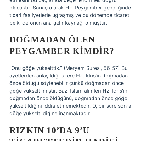
etmesini bu bağlamda değerlendirmek doğru
olacaktır. Sonuç olarak Hz. Peygamber gençliğinde
ticari faaliyetlerle uğraşmış ve bu dönemde ticaret
belki de onun ana gelir kaynağı olmuştur.
DOĞMADAN ÖLEN
PEYGAMBER KIMDIR?
“Onu göğe yükselttik.” (Meryem Suresi, 56-57) Bu
ayetlerden anlaşıldığı üzere Hz. İdris’in doğmadan
önce öldüğü söylenebilir çünkü doğmadan önce
göğe yükseltilmiştir. Bazı İslam alimleri Hz. İdris’in
doğmadan önce öldüğünü, doğmadan önce göğe
yükseltildiğini iddia etmemektedir. O, bir süre sonra
göğe yükseltildiğine inanmaktadır.
RIZKIN 10’DA 9’U