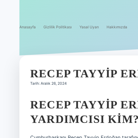
Anasayfa
Gizlilik Politikası
Yasal Uyarı
Hakkımızda
RECEP TAYYIP E
Tarih: Aralık 26, 2024
RECEP TAYYIP E
YARDIMCISI KIM
Cumhurbaşkanı Recep Tayyip Erdoğan tarafında