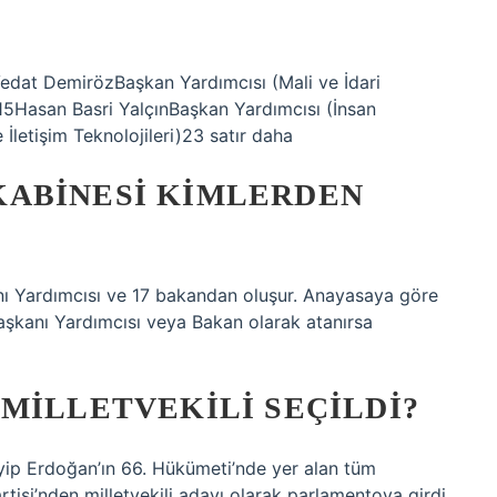
edat DemirözBaşkan Yardımcısı (Mali ve İdari
15Hasan Basri YalçınBaşkan Yardımcısı (İnsan
 İletişim Teknolojileri)23 satır daha
ABINESI KIMLERDEN
ı Yardımcısı ve 17 bakandan oluşur. Anayasaya göre
rbaşkanı Yardımcısı veya Bakan olarak atanırsa
MILLETVEKILI SEÇILDI?
p Erdoğan’ın 66. Hükümeti’nde yer alan tüm
artisi’nden milletvekili adayı olarak parlamentoya girdi