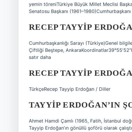
yemin töreniTürkiye Büyük Millet Meclisi Baş
Senatosu Başkanı (1961–1980)Cumhurbaşkanı
RECEP TAYYIP ERDOĞA
Cumhurbaşkanlığı Sarayı (Türkiye)Genel bilgi
Çiftliği Beştepe, AnkaraKoordinatlar39°55′5
satır daha
RECEP TAYYIP ERDOĞA
TürkçeRecep Tayyip Erdoğan / Diller
TAYYIP ERDOĞAN’IN Ş
Ahmet Hamdi Çamlı (1965, Fatih, İstanbul doğ
Tayyip Erdoğan’ın gönüllü şoförü olarak çalıştı