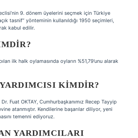
clisi’nin 9. dönem üyelerini seçmek için Türkiye
açık tasnif” yönteminin kullanıldığı 1950 seçimleri,
ak kabul edilir.
IMDIR?
lan ilk halk oylamasında oyların %51,79’unu alarak
YARDIMCISI KIMDIR?
yın Dr. Fuat OKTAY, Cumhurbaşkanımız Recep Tayyip
e atanmıştır. Kendilerine başarılar diliyor, yeni
masını temenni ediyoruz.
AN YARDIMCILARI