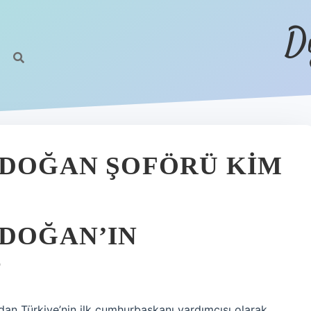
D
RDOĞAN ŞOFÖRÜ KIM
RDOĞAN’IN
?
n Türkiye’nin ilk cumhurbaşkanı yardımcısı olarak