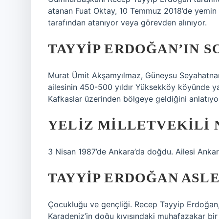
atanan Fuat Oktay, 10 Temmuz 2018’de yemin 
tarafından atanıyor veya görevden alınıyor.
TAYYIP ERDOĞAN’IN S
Murat Ümit Akşamyılmaz, Güneysu Seyahatname 
ailesinin 450-500 yıldır Yüksekköy köyünde ya
Kafkaslar üzerinden bölgeye geldiğini anlatıyo
YELIZ MILLETVEKILI 
3 Nisan 1987’de Ankara’da doğdu. Ailesi Ankara’
TAYYIP ERDOĞAN ASLE
Çocukluğu ve gençliği. Recep Tayyip Erdoğan,
Karadeniz’in doğu kıyısındaki muhafazakar bir