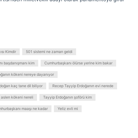
sı Kimdir
501 sistemi ne zaman geldi
ı başdanışmanı kim
Cumhurbaşkanı ölürse yerine kim bakar
oğanın kökeni nereye dayanıyor
oğan kaç tane dil biliyor
Recep Tayyip Erdoğanın evi nerede
aslen kökeni nereli
Tayyip Erdoğanın şoförü kim
mhurbaşkanı maaşı ne kadar
Yeliz evli mi