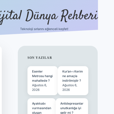
ijital Dünya Rehberi
Teknoloji sırlarını eğlenceli keşfet!
tulipbet güncel giriş
b
SIDEBAR
SON YAZILAR
Esenler
Kur’an-ı Kerim
Metrosu hangi
ne amaçla
mahallede ?
indirilmiştir ?
Ağustos 6,
Ağustos 6,
2026
2026
Ayakkabı
Antidepresanlar
vurmasından
unutkanlığa iyi
oluşan
gelir mi ?