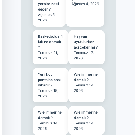
yaralar nasıl
Ağustos 4, 2026
geçer ?
Ağustos 5,
2026
Basketbolda 4
Hayvan
luk ne demek
uyutulurken
?
acı çeker mi ?
Temmuz 21,
Temmuz 17,
2026
2026
Yeni kot
Wie immer ne
pantolon nasıl
demek ?
yıkanır ?
Temmuz 14,
Temmuz 15,
2026
2026
Wie immer ne
Wie immer ne
demek ?
demek ?
Temmuz 14,
Temmuz 14,
2026
2026