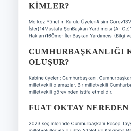
KIMLER?
Merkez Yönetim Kurulu Üyeleri#İsim Görev13V
İşler)14Mustafa ŞenBaşkan Yardımcısı (Ar-Ge)
Hakları)16Ömer İleriBaşkan Yardımcısı (Bilgi ve
CUMHURBAŞKANLIĞI K
OLUŞUR?
Kabine üyeleri; Cumhurbaşkanı, Cumhurbaşkan
milletvekili olamazlar. Bir milletvekili Cumhu
milletvekili görevinden istifa etmelidir.
FUAT OKTAY NEREDEN 
2023 seçimlerinde Cumhurbaşkanı Recep Tayyi
milletvekilleriyle birlikte Adalet ve Kalkınma P