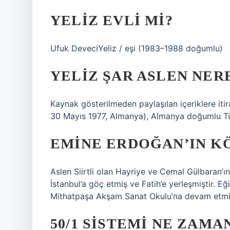
YELIZ EVLI MI?
Ufuk DeveciYeliz / eşi (1983–1988 doğumlu)
YELIZ ŞAR ASLEN NER
Kaynak gösterilmeden paylaşılan içeriklere itiraz 
30 Mayıs 1977, Almanya), Almanya doğumlu T
EMINE ERDOĞAN’IN K
Aslen Siirtli olan Hayriye ve Cemal Gülbaran’ın
İstanbul’a göç etmiş ve Fatih’e yerleşmiştir. 
Mithatpaşa Akşam Sanat Okulu’na devam etmiş
50/1 SISTEMI NE ZAMA