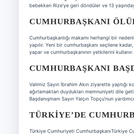
bebekken Rize’ye geri döndüler ve 13 yaşındayk
CUMHURBAŞKANI ÖLÜR
Cumhurbaşkanlığı makamı herhangi bir nedenle
yapılır. Yeni bir cumhurbaşkanı seçilene kada
yapar ve cumhurbaşkanının yetkilerini kullanır.
CUMHURBAŞKANI BAŞD
Valimiz Sayın İbrahim Akın ziyarette yaptığı 
ağırlamaktan duydukları memnuniyeti dile geti
Başdanışmanı Sayın Yalçın Topçu’nun yardımcıla
TÜRKIYE’DE CUMHURB
Türkiye Cumhuriyeti CumhurbaşkanıTürkiye C