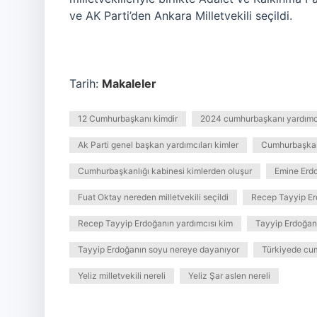
ve AK Parti’den Ankara Milletvekili seçildi.
Tarih:
Makaleler
12 Cumhurbaşkanı kimdir
2024 cumhurbaşkanı yardımcı
Ak Parti genel başkan yardımcıları kimler
Cumhurbaşkan
Cumhurbaşkanlığı kabinesi kimlerden oluşur
Emine Erd
Fuat Oktay nereden milletvekili seçildi
Recep Tayyip Erd
Recep Tayyip Erdoğanın yardımcısı kim
Tayyip Erdoğan 
Tayyip Erdoğanın soyu nereye dayanıyor
Türkiyede cu
Yeliz milletvekili nereli
Yeliz Şar aslen nereli