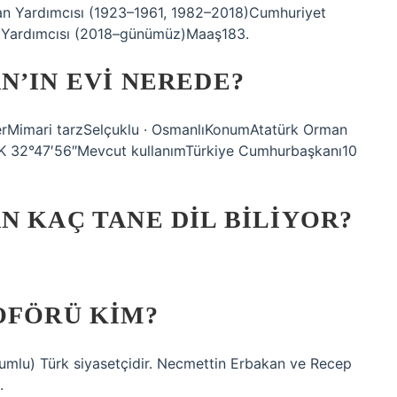
kan Yardımcısı (1923–1961, 1982–2018)Cumhuriyet
 Yardımcısı (2018–günümüz)Maaş183.
N’IN EVI NEREDE?
lerMimari tarzSelçuklu · OsmanlıKonumAtatürk Orman
2″K 32°47′56″Mevcut kullanımTürkiye Cumhurbaşkanı10
N KAÇ TANE DIL BILIYOR?
OFÖRÜ KIM?
umlu) Türk siyasetçidir. Necmettin Erbakan ve Recep
.