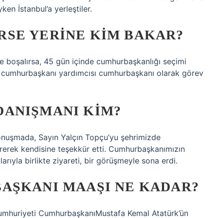
en İstanbul’a yerleştiler.
SE YERINE KIM BAKAR?
 boşalırsa, 45 gün içinde cumhurbaşkanlığı seçimi
r, cumhurbaşkanı yardımcısı cumhurbaşkanı olarak görev
ANIŞMANI KIM?
konuşmada, Sayın Yalçın Topçu’yu şehrimizde
rerek kendisine teşekkür etti. Cumhurbaşkanımızın
rıyla birlikte ziyareti, bir görüşmeyle sona erdi.
AŞKANI MAAŞI NE KADAR?
umhuriyeti CumhurbaşkanıMustafa Kemal Atatürk’ün