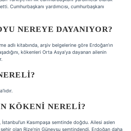
etti. Cumhurbaşkanı yardımcısı, cumhurbaşkanı
OYU NEREYE DAYANIYOR?
adlı kitabında, arşiv belgelerine göre Erdoğan’ın
şadığını, kökenleri Orta Asya’ya dayanan ailenin
r.
NERELI?
lıdır.
N KÖKENI NERELI?
 İstanbul’un Kasımpaşa semtinde doğdu. Ailesi aslen
 şehir olan Rize’nin Güneysu semtindendi. Erdoğan daha