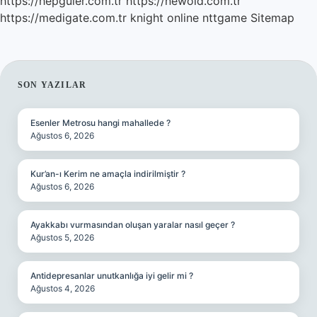
https://hepguler.com.tr
https://newold.com.tr
https://medigate.com.tr
knight online
nttgame
Sitemap
SIDEBAR
SON YAZILAR
Esenler Metrosu hangi mahallede ?
Ağustos 6, 2026
Kur’an-ı Kerim ne amaçla indirilmiştir ?
Ağustos 6, 2026
Ayakkabı vurmasından oluşan yaralar nasıl geçer ?
Ağustos 5, 2026
Antidepresanlar unutkanlığa iyi gelir mi ?
Ağustos 4, 2026