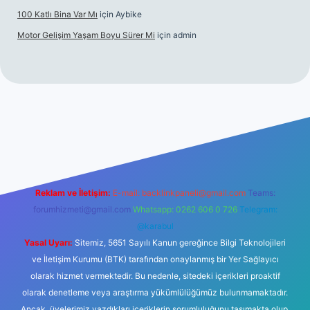
100 Katlı Bina Var Mı
için
Aybike
Motor Gelişim Yaşam Boyu Sürer Mi
için
admin
ipbet güncel giriş
betexper.xyz
Reklam ve İletişim:
E-mail:
backlinkpaneli@gmail.com
Teams:
forumhizmeti@gmail.com
Whatsapp: 0262 606 0 726
Telegram:
@karabul
Yasal Uyarı:
Sitemiz, 5651 Sayılı Kanun gereğince Bilgi Teknolojileri
ve İletişim Kurumu (BTK) tarafından onaylanmış bir Yer Sağlayıcı
olarak hizmet vermektedir. Bu nedenle, sitedeki içerikleri proaktif
olarak denetleme veya araştırma yükümlülüğümüz bulunmamaktadır.
Ancak, üyelerimiz yazdıkları içeriklerin sorumluluğunu taşımakta olup,