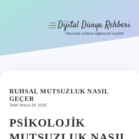
Dijital Dünya Rehberi
menüyü
aç
Teknoloji sırlarını eğlenceli keşfet!
Anasayfa
Gizlilik Politikası
Yasal Uyarı
Hakkımızda
RUHSAL MUTSUZLUK NASIL
GEÇER
Tarih: Mayıs 26, 2025
PSIKOLOJIK
MUTSUZLUK NASIL