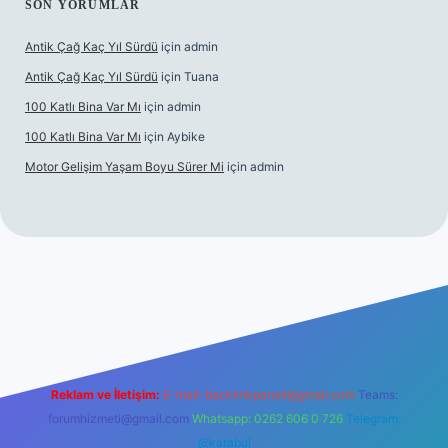
SON YORUMLAR
Antik Çağ Kaç Yıl Sürdü
için
admin
Antik Çağ Kaç Yıl Sürdü
için
Tuana
100 Katlı Bina Var Mı
için
admin
100 Katlı Bina Var Mı
için
Aybike
Motor Gelişim Yaşam Boyu Sürer Mi
için
admin
riş
betexper.xyz
Reklam ve İletişim:
E-mail:
backlinkpaneli@gmail.com
Teams:
forumhizmeti@gmail.com
Whatsapp: 0262 606 0 726
Telegram:
@karabul