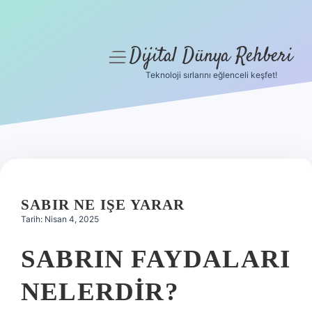
Dijital Dünya Rehberi
menüyü
aç
Teknoloji sırlarını eğlenceli keşfet!
Anasayfa
Gizlilik Politikası
Yasal Uyarı
Hakkımızda
SABIR NE IŞE YARAR
Tarih: Nisan 4, 2025
SABRIN FAYDALARI
NELERDIR?