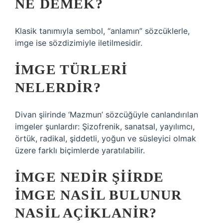
NE DEMEK?
Klasik tanımıyla sembol, “anlamın” sözcüklerle,
imge ise sözdizimiyle iletilmesidir.
İMGE TÜRLERI
NELERDIR?
Divan şiirinde ‘Mazmun’ sözcüğüyle canlandırılan
imgeler şunlardır: Şizofrenik, sanatsal, yayılımcı,
örtük, radikal, şiddetli, yoğun ve süsleyici olmak
üzere farklı biçimlerde yaratılabilir.
İMGE NEDIR ŞIIRDE
IMGE NASIL BULUNUR
NASIL AÇIKLANIR?