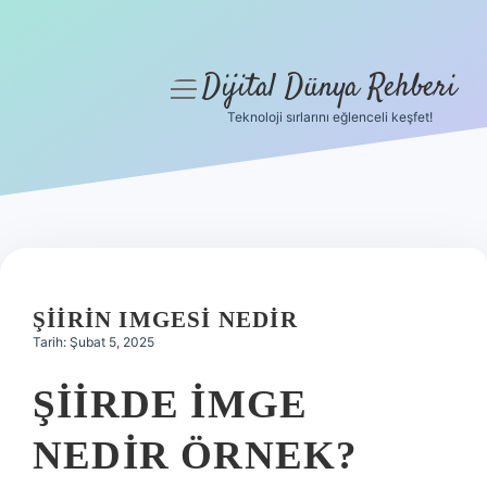
Dijital Dünya Rehberi
menüyü
aç
Teknoloji sırlarını eğlenceli keşfet!
Anasayfa
Gizlilik Politikası
Yasal Uyarı
Hakkımızda
ŞIIRIN IMGESI NEDIR
Tarih: Şubat 5, 2025
ŞIIRDE IMGE
NEDIR ÖRNEK?