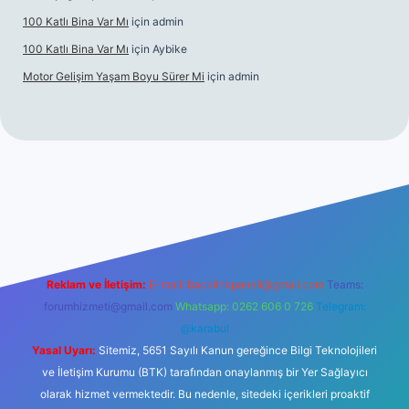
100 Katlı Bina Var Mı
için
admin
100 Katlı Bina Var Mı
için
Aybike
Motor Gelişim Yaşam Boyu Sürer Mi
için
admin
betexper.xyz
Reklam ve İletişim:
E-mail:
backlinkpaneli@gmail.com
Teams:
forumhizmeti@gmail.com
Whatsapp: 0262 606 0 726
Telegram:
@karabul
Yasal Uyarı:
Sitemiz, 5651 Sayılı Kanun gereğince Bilgi Teknolojileri
ve İletişim Kurumu (BTK) tarafından onaylanmış bir Yer Sağlayıcı
olarak hizmet vermektedir. Bu nedenle, sitedeki içerikleri proaktif