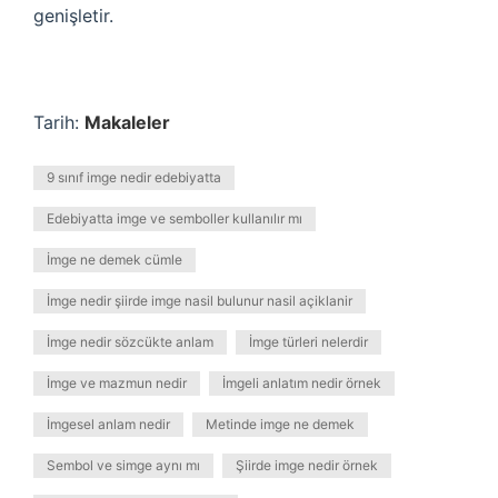
genişletir.
Tarih:
Makaleler
9 sınıf imge nedir edebiyatta
Edebiyatta imge ve semboller kullanılır mı
İmge ne demek cümle
İmge nedir şiirde imge nasil bulunur nasil açiklanir
İmge nedir sözcükte anlam
İmge türleri nelerdir
İmge ve mazmun nedir
İmgeli anlatım nedir örnek
İmgesel anlam nedir
Metinde imge ne demek
Sembol ve simge aynı mı
Şiirde imge nedir örnek