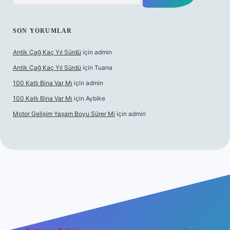
SON YORUMLAR
Antik Çağ Kaç Yıl Sürdü
için
admin
Antik Çağ Kaç Yıl Sürdü
için
Tuana
100 Katlı Bina Var Mı
için
admin
100 Katlı Bina Var Mı
için
Aybike
Motor Gelişim Yaşam Boyu Sürer Mi
için
admin
 giriş
betexper.xyz