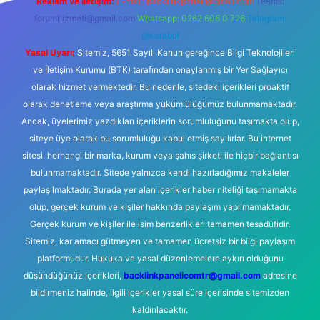
Reklam ve İletişim:
E-mail:
backlinkpaneli@gmail.com
Teams:
forumhizmeti@gmail.com
Whatsapp: 0262 606 0 726
Telegram:
@karabul
Yasal Uyarı:
Sitemiz, 5651 Sayılı Kanun gereğince Bilgi Teknolojileri
ve İletişim Kurumu (BTK) tarafından onaylanmış bir Yer Sağlayıcı
olarak hizmet vermektedir. Bu nedenle, sitedeki içerikleri proaktif
olarak denetleme veya araştırma yükümlülüğümüz bulunmamaktadır.
Ancak, üyelerimiz yazdıkları içeriklerin sorumluluğunu taşımakta olup,
siteye üye olarak bu sorumluluğu kabul etmiş sayılırlar. Bu internet
sitesi, herhangi bir marka, kurum veya şahıs şirketi ile hiçbir bağlantısı
bulunmamaktadır. Sitede yalnızca kendi hazırladığımız makaleler
paylaşılmaktadır. Burada yer alan içerikler haber niteliği taşımamakta
olup, gerçek kurum ve kişiler hakkında paylaşım yapılmamaktadır.
Gerçek kurum ve kişiler ile isim benzerlikleri tamamen tesadüfidir.
Sitemiz, kar amacı gütmeyen ve tamamen ücretsiz bir bilgi paylaşım
platformudur. Hukuka ve yasal düzenlemelere aykırı olduğunu
düşündüğünüz içerikleri,
backlinkpanelicomtr@gmail.com
adresine
bildirmeniz halinde, ilgili içerikler yasal süre içerisinde sitemizden
kaldırılacaktır.