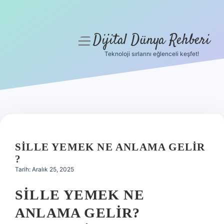
Dijital Dünya Rehberi
menüyü
aç
Teknoloji sırlarını eğlenceli keşfet!
Anasayfa
Gizlilik Politikası
Yasal Uyarı
Hakkımızda
SILLE YEMEK NE ANLAMA GELIR
?
Tarih: Aralık 25, 2025
SILLE YEMEK NE
ANLAMA GELIR?