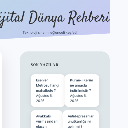
ijital Dünya Rehberi
Teknoloji sırlarını eğlenceli keşfet!
tulipbet güncel giri
SIDEBAR
SON YAZILAR
Esenler
Kur’an-ı Kerim
Metrosu hangi
ne amaçla
mahallede ?
indirilmiştir ?
Ağustos 6,
Ağustos 6,
2026
2026
Ayakkabı
Antidepresanlar
vurmasından
unutkanlığa iyi
oluşan
gelir mi ?