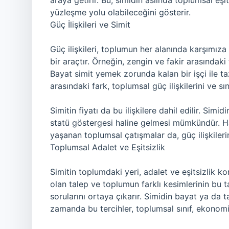
araya getirir. Bu, simidin aslında toplumsal eş
yüzleşme yolu olabileceğini gösterir.
Güç İlişkileri ve Simit
Güç ilişkileri, toplumun her alanında karşımıza 
bir araçtır. Örneğin, zengin ve fakir arasındaki 
Bayat simit yemek zorunda kalan bir işçi ile t
arasındaki fark, toplumsal güç ilişkilerini ve sın
Simitin fiyatı da bu ilişkilere dahil edilir. Simi
statü göstergesi haline gelmesi mümkündür. Ha
yaşanan toplumsal çatışmalar da, güç ilişkilerin
Toplumsal Adalet ve Eşitsizlik
Simitin toplumdaki yeri, adalet ve eşitsizlik konu
olan talep ve toplumun farklı kesimlerinin bu ta
sorularını ortaya çıkarır. Simidin bayat ya da t
zamanda bu tercihler, toplumsal sınıf, ekonomik