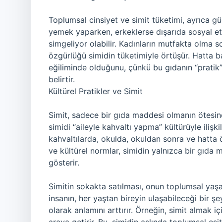
Toplumsal cinsiyet ve simit tüketimi, ayrıca güç 
yemek yaparken, erkeklerse dışarıda sosyal etk
simgeliyor olabilir. Kadınların mutfakta olma so
özgürlüğü simidin tüketimiyle örtüşür. Hatta b
eğiliminde olduğunu, çünkü bu gıdanın “pratik”
belirtir.
Kültürel Pratikler ve Simit
Simit, sadece bir gıda maddesi olmanın ötesinde,
simidi “aileyle kahvaltı yapma” kültürüyle ilişki
kahvaltılarda, okulda, okuldan sonra ve hatta ö
ve kültürel normlar, simidin yalnızca bir gıda 
gösterir.
Simitin sokakta satılması, onun toplumsal yaşa
insanın, her yaştan bireyin ulaşabileceği bir şeyd
olarak anlamını arttırır. Örneğin, simit almak içi