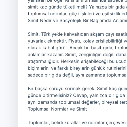
yansıtan bir öğe. Ama simitin aslında sadece b
simit kaç günde tüketilmeli? Yalnızca bir gıda
toplumsal normlar, güç ilişkileri ve eşitsizlikle
Simit Nedir ve Sosyolojik Bir Bağlamda Anlam
Simit, Türkiye’de kahvaltıdan akşam çayı saatin
yuvarlak ekmektir. Fiyatı, kolay erişilebilirliğ
olarak kabul görür. Ancak bu basit gıda, toplu
anlamlar kazanır. Simit, zenginliğin değil, daha 
atıştırmalığıdır. Herkesin erişebileceği bu ucu
biçimlerini ve farklı bireylerin günlük rutinler
sadece bir gıda değil, aynı zamanda toplumsal y
Bir başka soruyu sormak gerek: Simit kaç günde
günde bitirmelisiniz? Cevap, yalnızca bir gıda 
aynı zamanda toplumsal değerler, bireysel tercih
Toplumsal Normlar ve Simit
Toplumlar, belirli kurallar ve normlar çerçevesi