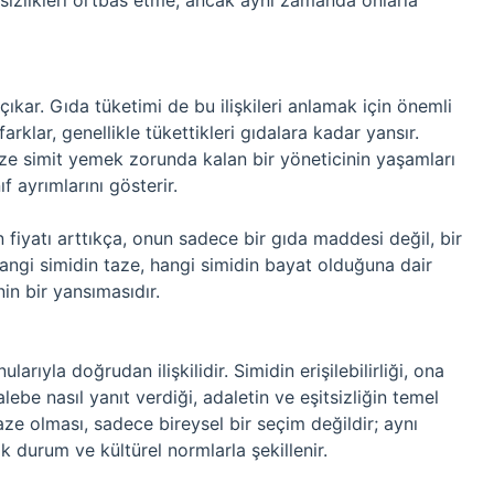
itsizlikleri örtbas etme, ancak aynı zamanda onlarla
çıkar. Gıda tüketimi de bu ilişkileri anlamak için önemli
farklar, genellikle tükettikleri gıdalara kadar yansır.
aze simit yemek zorunda kalan bir yöneticinin yaşamları
ıf ayrımlarını gösterir.
din fiyatı arttıkça, onun sadece bir gıda maddesi değil, bir
ngi simidin taze, hangi simidin bayat olduğuna dair
in bir yansımasıdır.
larıyla doğrudan ilişkilidir. Simidin erişilebilirliği, ona
lebe nasıl yanıt verdiği, adaletin ve eşitsizliğin temel
aze olması, sadece bireysel bir seçim değildir; aynı
 durum ve kültürel normlarla şekillenir.