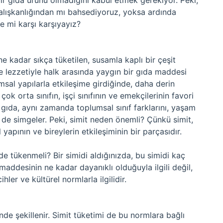
ir gıda ürünü olmadığını kabul etmek gerekiyor. Peki,
 alışkanlığından mı bahsediyoruz, yoksa ardında
rle mi karşı karşıyayız?
ı
e kadar sıkça tüketilen, susamla kaplı bir çeşit
i ve lezzetiyle halk arasında yaygın bir gıda maddesi
msal yapılarla etkileşime girdiğinde, daha derin
çok orta sınıfın, işçi sınıfının ve emekçilerinin favori
z gıda, aynı zamanda toplumsal sınıf farklarını, yaşam
ini de simgeler. Peki, simit neden önemli? Çünkü simit,
apının ve bireylerin etkileşiminin bir parçasıdır.
 tükenmeli? Bir simidi aldığınızda, bu simidi kaç
maddesinin ne kadar dayanıklı olduğuyla ilgili değil,
ler ve kültürel normlarla ilgilidir.
nde şekillenir. Simit tüketimi de bu normlara bağlı