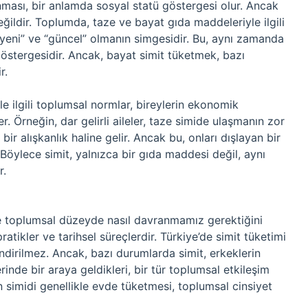
ınması, bir anlamda sosyal statü göstergesi olur. Ancak
ğildir. Toplumda, taze ve bayat gıda maddeleriyle ilgili
 “yeni” ve “güncel” olmanın simgesidir. Bu, aynı zamanda
göstergesidir. Ancak, bayat simit tüketmek, bazı
r.
le ilgili toplumsal normlar, bireylerin ekonomik
. Örneğin, dar gelirli aileler, taze simide ulaşmanın zor
r alışkanlık haline gelir. Ancak bu, onları dışlayan bir
r. Böylece simit, yalnızca bir gıda maddesi değil, aynı
r.
de toplumsal düzeyde nasıl davranmamız gerektiğini
 pratikler ve tarihsel süreçlerdir. Türkiye’de simit tüketimi
ilendirilmez. Ancak, bazı durumlarda simit, erkeklerin
inde bir araya geldikleri, bir tür toplumsal etkileşim
ın simidi genellikle evde tüketmesi, toplumsal cinsiyet