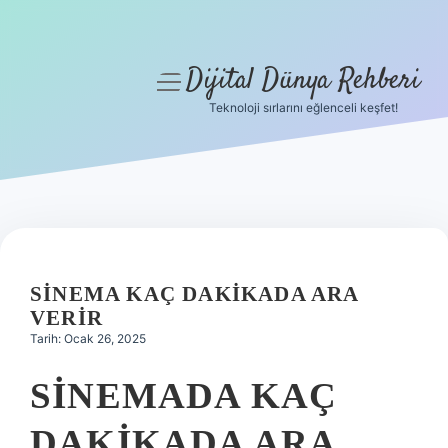
Dijital Dünya Rehberi
menüyü
aç
Teknoloji sırlarını eğlenceli keşfet!
Anasayfa
Gizlilik Politikası
Yasal Uyarı
Hakkımızda
SINEMA KAÇ DAKIKADA ARA
VERIR
Tarih: Ocak 26, 2025
SINEMADA KAÇ
DAKIKADA ARA