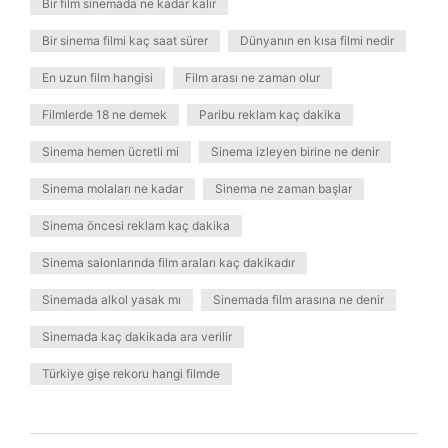
Bir film sinemada ne kadar kalır
Bir sinema filmi kaç saat sürer
Dünyanın en kısa filmi nedir
En uzun film hangisi
Film arası ne zaman olur
Filmlerde 18 ne demek
Paribu reklam kaç dakika
Sinema hemen ücretli mi
Sinema izleyen birine ne denir
Sinema molaları ne kadar
Sinema ne zaman başlar
Sinema öncesi reklam kaç dakika
Sinema salonlarında film araları kaç dakikadır
Sinemada alkol yasak mı
Sinemada film arasına ne denir
Sinemada kaç dakikada ara verilir
Türkiye gişe rekoru hangi filmde