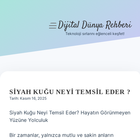
Dijital Dünya Rehberi
menüyü
aç
Teknoloji sırlarını eğlenceli keşfet!
Anasayfa
Gizlilik Politikası
Yasal Uyarı
Hakkımızda
SIYAH KUĞU NEYI TEMSIL EDER ?
Tarih: Kasım 16, 2025
Siyah Kuğu Neyi Temsil Eder? Hayatın Görünmeyen
Yüzüne Yolculuk
Bir zamanlar, yalnızca mutlu ve sakin anların