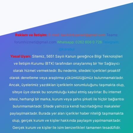
l giriş
betexper.xyz
Reklam ve İletişim:
E-mail:
backlinkpaneli@gmail.com
Teams:
forumhizmeti@gmail.com
Whatsapp: 0262 606 0 726
Telegram:
@karabul
Yasal Uyarı:
Sitemiz, 5651 Sayılı Kanun gereğince Bilgi Teknolojileri
ve İletişim Kurumu (BTK) tarafından onaylanmış bir Yer Sağlayıcı
olarak hizmet vermektedir. Bu nedenle, sitedeki içerikleri proaktif
olarak denetleme veya araştırma yükümlülüğümüz bulunmamaktadır.
Ancak, üyelerimiz yazdıkları içeriklerin sorumluluğunu taşımakta olup,
siteye üye olarak bu sorumluluğu kabul etmiş sayılırlar. Bu internet
sitesi, herhangi bir marka, kurum veya şahıs şirketi ile hiçbir bağlantısı
bulunmamaktadır. Sitede yalnızca kendi hazırladığımız makaleler
paylaşılmaktadır. Burada yer alan içerikler haber niteliği taşımamakta
olup, gerçek kurum ve kişiler hakkında paylaşım yapılmamaktadır.
Gerçek kurum ve kişiler ile isim benzerlikleri tamamen tesadüfidir.