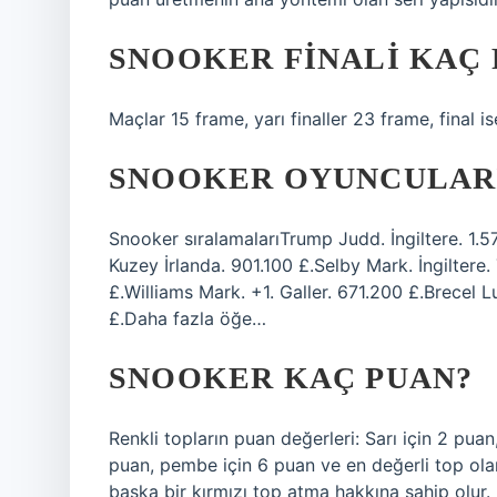
SNOOKER FINALI KAÇ
Maçlar 15 frame, yarı finaller 23 frame, final 
SNOOKER OYUNCULARI
Snooker sıralamalarıTrump Judd. İngiltere. 1.57
Kuzey İrlanda. 901.100 £.Selby Mark. İngiltere.
£.Williams Mark. +1. Galler. 671.200 £.Brecel L
£.Daha fazla öğe…
SNOOKER KAÇ PUAN?
Renkli topların puan değerleri: Sarı için 2 puan
puan, pembe için 6 puan ve en değerli top olan
başka bir kırmızı top atma hakkına sahip olur.