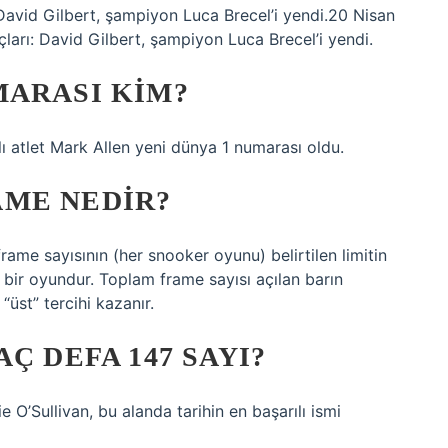
vid Gilbert, şampiyon Luca Brecel’i yendi.20 Nisan
ı: David Gilbert, şampiyon Luca Brecel’i yendi.
MARASI KIM?
lı atlet Mark Allen yeni dünya 1 numarası oldu.
ME NEDIR?
ame sayısının (her snooker oyunu) belirtilen limitin
 bir oyundur. Toplam frame sayısı açılan barın
 “üst” tercihi kazanır.
Ç DEFA 147 SAYI?
 O’Sullivan, bu alanda tarihin en başarılı ismi