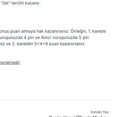
 “üst” tercihi kazanır.
bonus puan almaya hak kazanırsınız. Örneğin, 1. karede
vuruşunuzda 4 pin ve ikinci vuruşunuzda 5 pin
ınız ve 2. kareden 5+4=9 puan kazanırsanız
lometredir
Sonraki Yazı