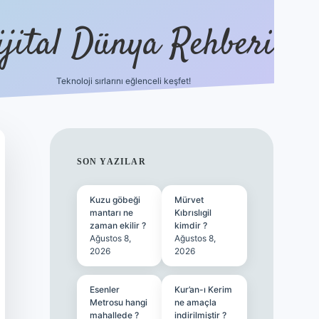
ijital Dünya Rehberi
Teknoloji sırlarını eğlenceli keşfet!
tulipbet güncel giriş
SIDEBAR
SON YAZILAR
Kuzu göbeği
Mürvet
mantarı ne
Kıbrıslıgil
zaman ekilir ?
kimdir ?
Ağustos 8,
Ağustos 8,
2026
2026
Esenler
Kur’an-ı Kerim
Metrosu hangi
ne amaçla
mahallede ?
indirilmiştir ?