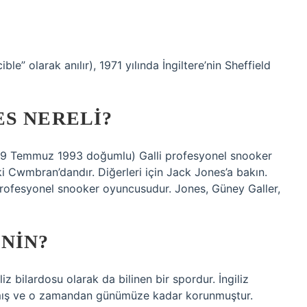
le” olarak anılır), 1971 yılında İngiltere’nin Sheffield
S NERELI?
 (29 Temmuz 1993 doğumlu) Galli profesyonel snooker
i Cwmbran’dandır. Diğerleri için Jack Jones’a bakın.
ofesyonel snooker oyuncusudur. Jones, Güney Galler,
NIN?
iz bilardosu olarak da bilinen bir spordur. İngiliz
mış ve o zamandan günümüze kadar korunmuştur.