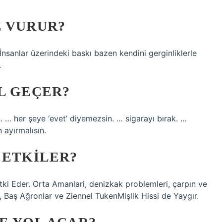
E VURUR?
İnsanlar üzerindeki baskı bazen kendini gerginliklerle
.
L GEÇER?
. … her şeye ‘evet’ diyemezsin. … sigarayı bırak. …
 ayırmalısın.
 ETKILER?
Etki Eder. Orta Amanlari, denizkak problemleri, çarpın ve
, Baş Ağronlar ve Ziennel TukenMişlik Hissi de Yaygır.