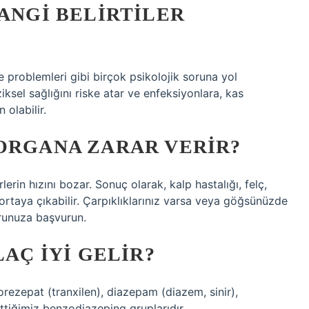
HANGI BELIRTILER
e problemleri gibi birçok psikolojik soruna yol
ksel sağlığını riske atar ve enfeksiyonlara, kas
olabilir.
ORGANA ZARAR VERIR?
erin hızını bozar. Sonuç olarak, kalp hastalığı, felç,
ortaya çıkabilir. Çarpıklıklarınız varsa veya göğsünüzde
orunuza başvurun.
LAÇ IYI GELIR?
orezepat (tranxilen), diazepam (diazem, sinir),
ettiğimiz benzodiazeping gruplarıdır.