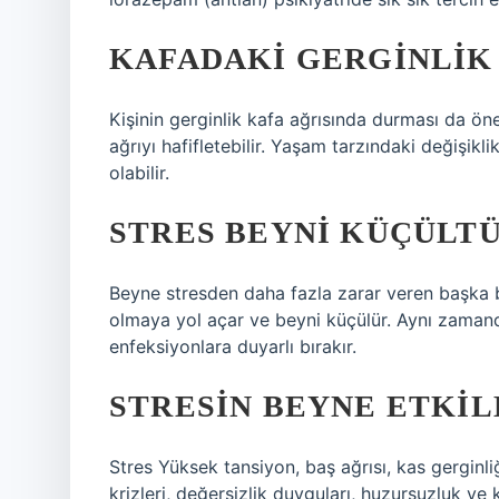
KAFADAKI GERGINLIK
Kişinin gerginlik kafa ağrısında durması da öne
ağrıyı hafifletebilir. Yaşam tarzındaki değişikli
olabilir.
STRES BEYNI KÜÇÜLT
Beyne stresden daha fazla zarar veren başka b
olmaya yol açar ve beyni küçülür. Aynı zamanda
enfeksiyonlara duyarlı bırakır.
STRESIN BEYNE ETKIL
Stres Yüksek tansiyon, baş ağrısı, kas gerginliğ
krizleri, değersizlik duyguları, huzursuzluk v