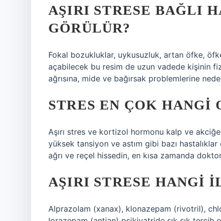
AŞIRI STRESE BAĞLI 
GÖRÜLÜR?
Fokal bozukluklar, uykusuzluk, artan öfke, öfk
açabilecek bu resim de uzun vadede kişinin fizi
ağrısına, mide ve bağırsak problemlerine neden 
STRES EN ÇOK HANGI 
Aşırı stres ve kortizol hormonu kalp ve akciğerl
yüksek tansiyon ve astım gibi bazı hastalıklar 
ağrı ve reçel hissedin, en kısa zamanda dokt
AŞIRI STRESE HANGI I
Alprazolam (xanax), klonazepam (rivotril), chl
lorazepam (antian) psikiyatride sık sık tercih 