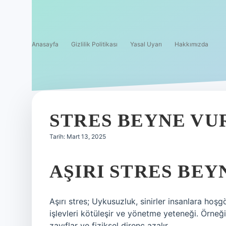
Anasayfa
Gizlilik Politikası
Yasal Uyarı
Hakkımızda
STRES BEYNE VU
Tarih: Mart 13, 2025
AŞIRI STRES BEY
Aşırı stres; Uykusuzluk, sinirler insanlara hoşgö
işlevleri kötüleşir ve yönetme yeteneği. Örneğ
zayıflar ve fiziksel direnç azalır.