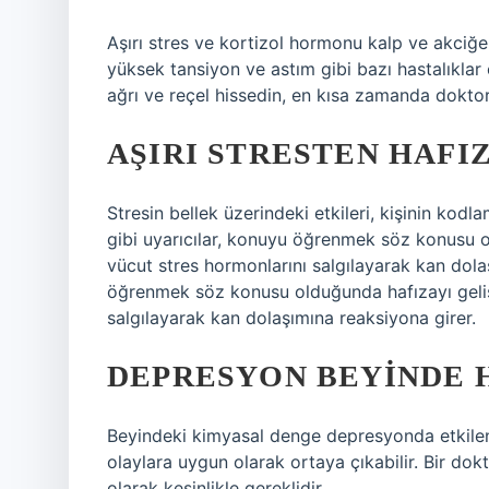
Aşırı stres ve kortizol hormonu kalp ve akciğerl
yüksek tansiyon ve astım gibi bazı hastalıklar 
ağrı ve reçel hissedin, en kısa zamanda dokt
AŞIRI STRESTEN HAFIZ
Stresin bellek üzerindeki etkileri, kişinin kodl
gibi uyarıcılar, konuyu öğrenmek söz konusu ol
vücut stres hormonlarını salgılayarak kan dolaş
öğrenmek söz konusu olduğunda hafızayı gelişti
salgılayarak kan dolaşımına reaksiyona girer.
DEPRESYON BEYINDE H
Beyindeki kimyasal denge depresyonda etkileni
olaylara uygun olarak ortaya çıkabilir. Bir do
olarak kesinlikle gereklidir.