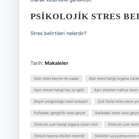
PSIKOLOJIK STRES BE
Stres belirtileri nelerdir?
Tarih:
Makaleler
Aşırı stres beyne ne yapar
Aşırı stres hangi organa zarar
Aşırı strese hangi ilaç iyi gelir
Aşırı stresten hafıza nasıl 
Beyin yorgunluğu nasıl anlaşılır
Çok fazla stres neye yo
Kafadaki gerginlik nasıl geçer
Kafadaki stres nasıl geçe
Stres en çok hangi organa zarar verir
Stres en çok nere
Stresin beyne etkileri nelerdir
Stresten uyuyamıyorum n