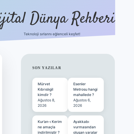
ijital Dünya Rehberi
Teknoloji sırlarını eğlenceli keşfet!
tulipbet güncel giriş
betexper.xyz
SIDEBAR
SON YAZILAR
Mürvet
Esenler
Kıbrıslıgil
Metrosu hangi
kimdir ?
mahallede ?
Ağustos 8,
Ağustos 6,
2026
2026
Kur’an-ı Kerim
Ayakkabı
ne amaçla
vurmasından
indirilmiştir ?
oluşan yaralar