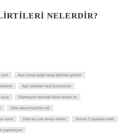
LIRTILERI NELERDIR?
 verir
Aşırı strese bağlı hangi belirtiler görülür
etkilenir
Aşırı stresten nasıl kurtulurum
l açar
Depresyon beyinde hasar bırakır mı
r
Stres beyni küçültür mü
ye vurur
Stres en çok nereyi etkiler
Stresin 3 aşaması nedir
e yapmalıyım