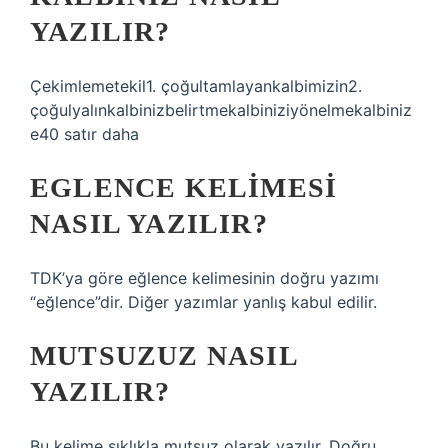
YAZILIR?
Çekimlemetekil1. çoğultamlayankalbimizin2.
çoğulyalınkalbinizbelirtmekalbiniziyönelmekalbiniz
e40 satır daha
EGLENCE KELIMESI
NASIL YAZILIR?
TDK’ya göre eğlence kelimesinin doğru yazımı
“eğlence”dir. Diğer yazımlar yanlış kabul edilir.
MUTSUZUZ NASIL
YAZILIR?
Bu kelime sıklıkla mutsuz olarak yazılır. Doğru