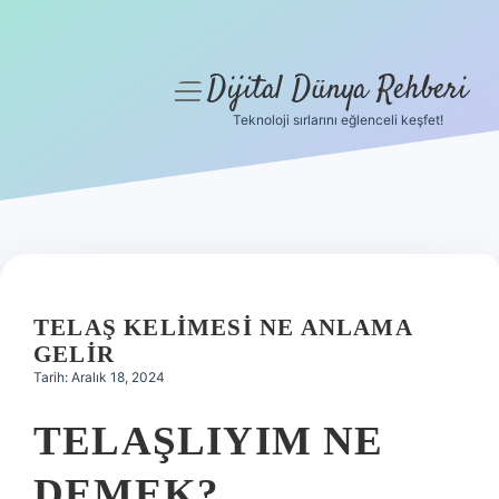
Dijital Dünya Rehberi
menüyü
aç
Teknoloji sırlarını eğlenceli keşfet!
Anasayfa
Gizlilik Politikası
Yasal Uyarı
Hakkımızda
TELAŞ KELIMESI NE ANLAMA
GELIR
Tarih: Aralık 18, 2024
TELAŞLIYIM NE
DEMEK?