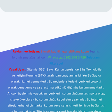
riş
betexper.xyz
Reklam ve İletişim:
E-mail:
backlinkpaneli@gmail.com
Teams:
forumhizmeti@gmail.com
Whatsapp: 0262 606 0 726
Telegram:
@karabul
Yasal Uyarı:
Sitemiz, 5651 Sayılı Kanun gereğince Bilgi Teknolojileri
ve İletişim Kurumu (BTK) tarafından onaylanmış bir Yer Sağlayıcı
olarak hizmet vermektedir. Bu nedenle, sitedeki içerikleri proaktif
olarak denetleme veya araştırma yükümlülüğümüz bulunmamaktadır.
Ancak, üyelerimiz yazdıkları içeriklerin sorumluluğunu taşımakta olup,
siteye üye olarak bu sorumluluğu kabul etmiş sayılırlar. Bu internet
sitesi, herhangi bir marka, kurum veya şahıs şirketi ile hiçbir bağlantısı
bulunmamaktadır. Sitede yalnızca kendi hazırladığımız makaleler