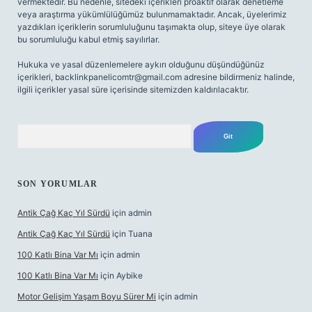
vermektedir. Bu nedenle, sitedeki içerikleri proaktif olarak denetleme
veya araştırma yükümlülüğümüz bulunmamaktadır. Ancak, üyelerimiz
yazdıkları içeriklerin sorumluluğunu taşımakta olup, siteye üye olarak
bu sorumluluğu kabul etmiş sayılırlar.
Hukuka ve yasal düzenlemelere aykırı olduğunu düşündüğünüz
içerikleri,
backlinkpanelicomtr@gmail.com
adresine bildirmeniz halinde,
ilgili içerikler yasal süre içerisinde sitemizden kaldırılacaktır.
Arama
SON YORUMLAR
Antik Çağ Kaç Yıl Sürdü
için
admin
Antik Çağ Kaç Yıl Sürdü
için
Tuana
100 Katlı Bina Var Mı
için
admin
100 Katlı Bina Var Mı
için
Aybike
Motor Gelişim Yaşam Boyu Sürer Mi
için
admin