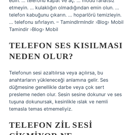
edin. … telefonu kapat ve aç. … modu rahatsız
etmeyin. … kulaklığın olmadığından emin olun. …
telefon kabuğunu çıkarın. … hoparlörü temizleyin.
… telefonu sıfırlayın. – TamindIrmIndir ›Blog› Mobil
Tamindir ›Blog› Mobil
TELEFON SES KISILMASI
NEDEN OLUR?
Telefonun sesi azaltılırsa veya açılırsa, bu
anahtarların yükleneceği anlamına gelir. Ses
düğmesine genellikle darbe veya çok sert
presleme neden olur. Sesin sesine dokunur ve ses
tuşuna dokunursak, kesinlikle ıslak ve nemli
temasla temas etmemeliyiz.
TELEFON ZIL SESI