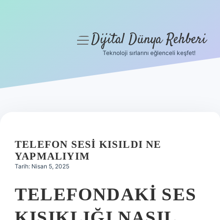
Dijital Dünya Rehberi
menüyü
aç
Teknoloji sırlarını eğlenceli keşfet!
Anasayfa
Gizlilik Politikası
Yasal Uyarı
Hakkımızda
TELEFON SESI KISILDI NE
YAPMALIYIM
Tarih: Nisan 5, 2025
TELEFONDAKI SES
KISIKLIĞI NASIL