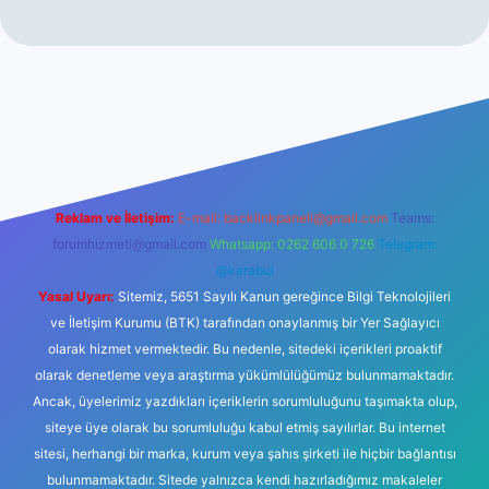
ncel giriş
betexper.xyz
Reklam ve İletişim:
E-mail:
backlinkpaneli@gmail.com
Teams:
forumhizmeti@gmail.com
Whatsapp: 0262 606 0 726
Telegram:
@karabul
Yasal Uyarı:
Sitemiz, 5651 Sayılı Kanun gereğince Bilgi Teknolojileri
ve İletişim Kurumu (BTK) tarafından onaylanmış bir Yer Sağlayıcı
olarak hizmet vermektedir. Bu nedenle, sitedeki içerikleri proaktif
olarak denetleme veya araştırma yükümlülüğümüz bulunmamaktadır.
Ancak, üyelerimiz yazdıkları içeriklerin sorumluluğunu taşımakta olup,
siteye üye olarak bu sorumluluğu kabul etmiş sayılırlar. Bu internet
sitesi, herhangi bir marka, kurum veya şahıs şirketi ile hiçbir bağlantısı
bulunmamaktadır. Sitede yalnızca kendi hazırladığımız makaleler