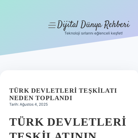
Dijital Dünya Rehberi
menüyü
aç
Teknoloji sırlarını eğlenceli keşfet!
Anasayfa
Gizlilik Politikası
Yasal Uyarı
Hakkımızda
TÜRK DEVLETLERI TEŞKILATI
NEDEN TOPLANDI
Tarih: Ağustos 4, 2025
TÜRK DEVLETLERI
TEŞKILATININ