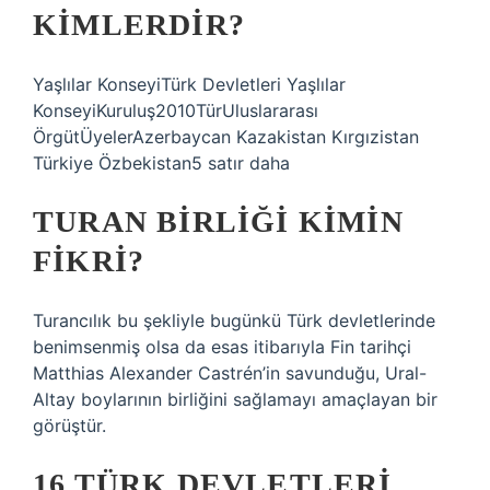
KIMLERDIR?
Yaşlılar KonseyiTürk Devletleri Yaşlılar
KonseyiKuruluş2010TürUluslararası
ÖrgütÜyelerAzerbaycan Kazakistan Kırgızistan
Türkiye Özbekistan5 satır daha
TURAN BIRLIĞI KIMIN
FIKRI?
Turancılık bu şekliyle bugünkü Türk devletlerinde
benimsenmiş olsa da esas itibarıyla Fin tarihçi
Matthias Alexander Castrén’in savunduğu, Ural-
Altay boylarının birliğini sağlamayı amaçlayan bir
görüştür.
16 TÜRK DEVLETLERI