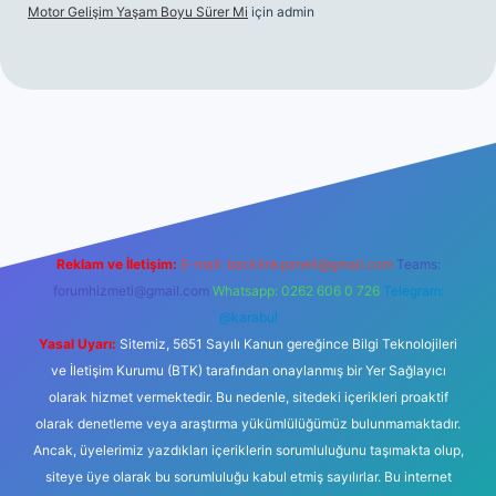
Motor Gelişim Yaşam Boyu Sürer Mi
için
admin
iş
betexper.xyz
Reklam ve İletişim:
E-mail:
backlinkpaneli@gmail.com
Teams:
forumhizmeti@gmail.com
Whatsapp: 0262 606 0 726
Telegram:
@karabul
Yasal Uyarı:
Sitemiz, 5651 Sayılı Kanun gereğince Bilgi Teknolojileri
ve İletişim Kurumu (BTK) tarafından onaylanmış bir Yer Sağlayıcı
olarak hizmet vermektedir. Bu nedenle, sitedeki içerikleri proaktif
olarak denetleme veya araştırma yükümlülüğümüz bulunmamaktadır.
Ancak, üyelerimiz yazdıkları içeriklerin sorumluluğunu taşımakta olup,
siteye üye olarak bu sorumluluğu kabul etmiş sayılırlar. Bu internet