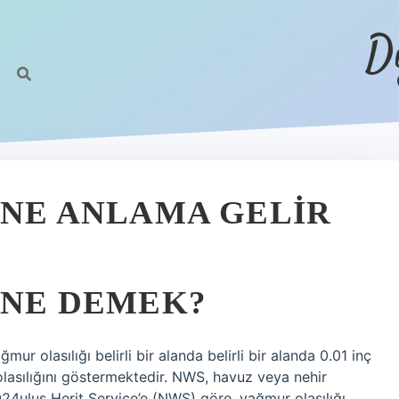
D
 NE ANLAMA GELIR
 NE DEMEK?
r olasılığı belirli bir alanda belirli bir alanda 0.01 inç
l olasılığını göstermektedir. NWS, havuz veya nehir
024ulus Herit Service’e (NWS) göre, yağmur olasılığı