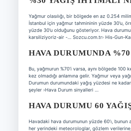
%30 YAĞIŞ IHTIMALI 
Yağmur olasılığı, bir bölgede en az 0.254 milimet
İstanbul için yağmur tahmininin yüzde 30’u, örn
yüzde 30’u olduğunu gösteriyor. Hava durum
karsiliziyoriz-air -… Sozcu.com.tr› His-Gun-Ka
HAVA DURUMUNDA %70
Bu, yağmurun %70’i varsa, aynı bölgede 100 ke
kez olmadığı anlamına gelir. Yağmur veya yağı
Durumun durumundaki yağış yüzdesi ne kadar
şeyler ›Hava Durum sinyalleri …
HAVA DURUMU 60 YAĞI
Havadaki hava durumunun yüzde 60’ı, bunun as
her yerindeki meteorologlar, gözlem verilerine