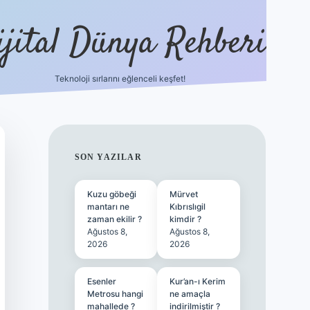
ijital Dünya Rehberi
Teknoloji sırlarını eğlenceli keşfet!
SIDEBAR
SON YAZILAR
Kuzu göbeği
Mürvet
mantarı ne
Kıbrıslıgil
zaman ekilir ?
kimdir ?
Ağustos 8,
Ağustos 8,
2026
2026
Esenler
Kur’an-ı Kerim
Metrosu hangi
ne amaçla
mahallede ?
indirilmiştir ?