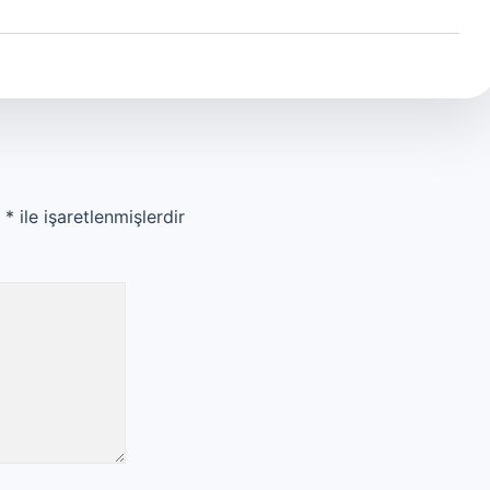
r
*
ile işaretlenmişlerdir