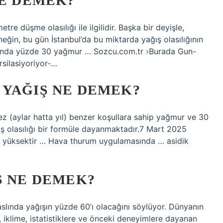
NE DEMEK?
re düşme olasılığı ile ilgilidir. Başka bir deyişle,
eğin, bu gün İstanbul’da bu miktarda yağış olasılığının
unda yüzde 30 yağmur … Sozcu.com.tr ›Burada Gun-
rsilasiyoriyor-…
 YAĞIŞ NE DEMEK?
z (aylar hatta yıl) benzer koşullara sahip yağmur ve 30
ş olasılığı bir formüle dayanmaktadır.7 Mart 2025
 yüksektir … Hava thurum uygulamasında … asidik
Ş NE DEMEK?
lında yağışın yüzde 60’ı olacağını söylüyor. Dünyanın
, iklime, istatistiklere ve önceki deneyimlere dayanan