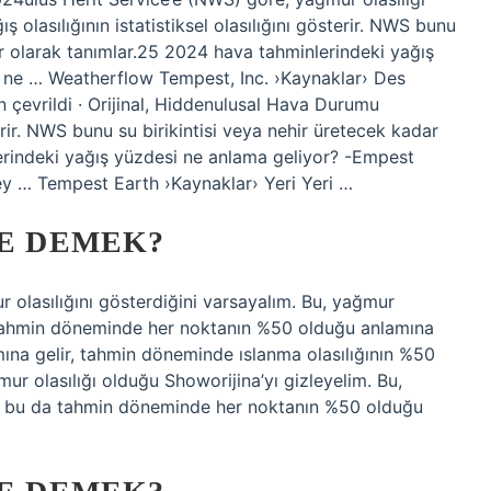
ş olasılığının istatistiksel olasılığını gösterir. NWS bunu
ur olarak tanımlar.25 2024 hava tahminlerindeki yağış
 ne … Weatherflow Tempest, Inc. ›Kaynaklar› Des
 çevrildi · Orijinal, Hiddenulusal Hava Durumu
rir. NWS bunu su birikintisi veya nehir üretecek kadar
rindeki yağış yüzdesi ne anlama geliyor? -Empest
y … Tempest Earth ›Kaynaklar› Yeri Yeri …
NE DEMEK?
r olasılığını gösterdiğini varsayalım. Bu, yağmur
a tahmin döneminde her noktanın %50 olduğu anlamına
mına gelir, tahmin döneminde ıslanma olasılığının %50
ur olasılığı olduğu Showorijina’yı gizleyelim. Bu,
r, bu da tahmin döneminde her noktanın %50 olduğu