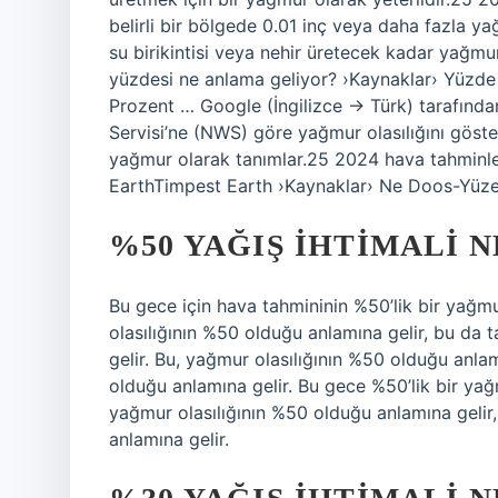
belirli bir bölgede 0.01 inç veya daha fazla yağı
su birikintisi veya nehir üretecek kadar yağm
yüzdesi ne anlama geliyor? ›Kaynaklar› Yüzde
Prozent … Google (İngilizce → Türk) tarafından
Servisi’ne (NWS) göre yağmur olasılığını göste
yağmur olarak tanımlar.25 2024 hava tahminle
EarthTimpest Earth ›Kaynaklar› Ne Doos-Yüze
%50 YAĞIŞ IHTIMALI 
Bu gece için hava tahmininin %50’lik bir yağmu
olasılığının %50 olduğu anlamına gelir, bu d
gelir. Bu, yağmur olasılığının %50 olduğu anla
olduğu anlamına gelir. Bu gece %50’lik bir yağm
yağmur olasılığının %50 olduğu anlamına geli
anlamına gelir.