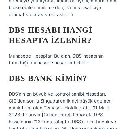
ödemeye yetmiyorsa, kalan bakiye için daha önce
bloke edilen limit nakde çevrilir ve satıcıya
otomatik olarak kredi aktarılır.
DBS HESABI HANGI
HESAPTA IZLENIR?
Muhasebe Hesapları Bu alan, DBS hesabının
tutulduğu muhasebe hesabını belirtir.
DBS BANK KIMIN?
DBS’nin en büyük ve kontrol sahibi hissedarı,
GIC’den sonra Singapur’un ikinci büyük egemen
varlık fonu olan Temasek Holdings’dir. 31 Mart
2023 itibarıyla [Güncelleme] Temasek, DBS
hisselerinin %29’una sahiptir. DBS’nin en büyük ve
kontrol sahibi hissedarı, GIC’den sonra Singapur’un