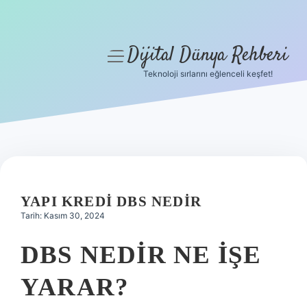
Dijital Dünya Rehberi
menüyü
aç
Teknoloji sırlarını eğlenceli keşfet!
Anasayfa
Gizlilik Politikası
Yasal Uyarı
Hakkımızda
YAPI KREDI DBS NEDIR
Tarih: Kasım 30, 2024
DBS NEDIR NE IŞE
YARAR?