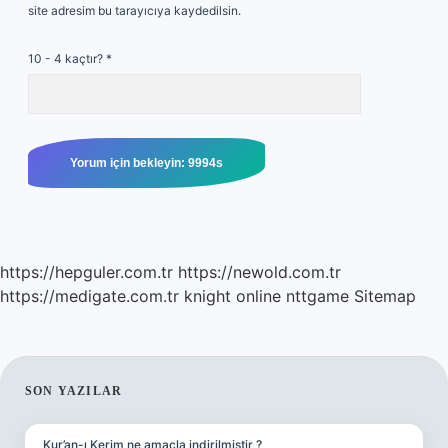
site adresim bu tarayıcıya kaydedilsin.
10 - 4 kaçtır?
*
https://hepguler.com.tr
https://newold.com.tr
https://medigate.com.tr
knight online
nttgame
Sitemap
SIDEBAR
SON YAZILAR
Kur’an-ı Kerim ne amaçla indirilmiştir ?