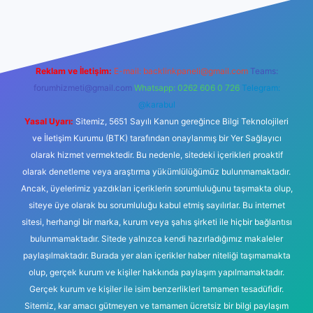
iş
betexper.xyz
Reklam ve İletişim:
E-mail:
backlinkpaneli@gmail.com
Teams:
forumhizmeti@gmail.com
Whatsapp: 0262 606 0 726
Telegram:
@karabul
Yasal Uyarı:
Sitemiz, 5651 Sayılı Kanun gereğince Bilgi Teknolojileri
ve İletişim Kurumu (BTK) tarafından onaylanmış bir Yer Sağlayıcı
olarak hizmet vermektedir. Bu nedenle, sitedeki içerikleri proaktif
olarak denetleme veya araştırma yükümlülüğümüz bulunmamaktadır.
Ancak, üyelerimiz yazdıkları içeriklerin sorumluluğunu taşımakta olup,
siteye üye olarak bu sorumluluğu kabul etmiş sayılırlar. Bu internet
sitesi, herhangi bir marka, kurum veya şahıs şirketi ile hiçbir bağlantısı
bulunmamaktadır. Sitede yalnızca kendi hazırladığımız makaleler
paylaşılmaktadır. Burada yer alan içerikler haber niteliği taşımamakta
olup, gerçek kurum ve kişiler hakkında paylaşım yapılmamaktadır.
Gerçek kurum ve kişiler ile isim benzerlikleri tamamen tesadüfidir.
Sitemiz, kar amacı gütmeyen ve tamamen ücretsiz bir bilgi paylaşım