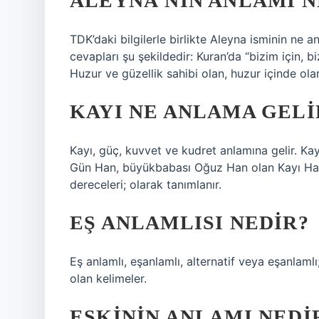
ALEYNA’NIN ANLAMI N
TDK’daki bilgilerle birlikte Aleyna isminin ne an
cevapları şu şekildedir: Kuran’da “bizim için, 
Huzur ve güzellik sahibi olan, huzur içinde ola
KAYI NE ANLAMA GELI
Kayı, güç, kuvvet ve kudret anlamına gelir. Ka
Gün Han, büyükbabası Oğuz Han olan Kayı Han, 
dereceleri; olarak tanımlanır.
EŞ ANLAMLISI NEDIR?
Eş anlamlı, eşanlamlı, alternatif veya eşanlaml
olan kelimeler.
ESKININ ANLAMI NEDI