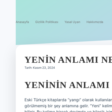
Anasayfa
Gizlilik Politikası
Yasal Uyarı
Hakkımızda
YENIN ANLAMI N
Tarih: Kasım 23, 2024
YENININ ANLAMI
Eski Türkçe kitaplarda “yangı” olarak kullanıla
görülmemiş bir şey anlamına gelir. “Yeni” keli
bilinir. Bu kelime birçok deyimde ve bileşik isi