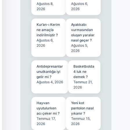
Ağustos 8,
Ağustos 6,
2026
2026
Kur’an-ı Kerim
Ayakkabı
ne amaçla
vurmasından
indirilmiştir ?
oluşan yaralar
Ağustos 6,
nasıl geçer ?
2026
Ağustos 5,
2026
Antidepresanlar
Basketbolda
unutkanlığa iyi
4 luk ne
gelir mi ?
demek ?
Ağustos 4, 2026
Temmuz 21,
2026
Hayvan
Yeni kot
uyutulurken
pantolon nasıl
acı çeker mi ?
yıkanır ?
Temmuz 17,
Temmuz 15,
2026
2026