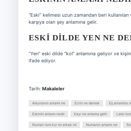
“Eski” kelimesi uzun zamandan beri kullanılan v
karşıya olan şey anlamına gelir.
ESKI DILDE YEN NE D
“Yen” eski dilde “kol” anlamına geliyor ve kişi
ifade ediyor.
Tarih:
Makaleler
Aleynanın anlamı ne
Ecrin ne demek
Eş anlamlısı n
Eskinin anlamı nedir
Kayı ne anlama gelir
Lalei n
Numan ismi kız mı erkek mi
Numanın anlamı ne
Ro