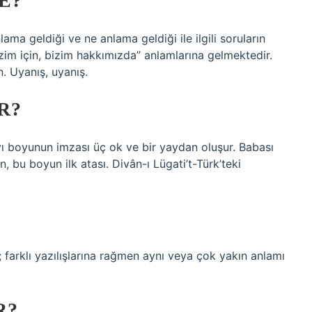
E?
lama geldiği ve ne anlama geldiği ile ilgili soruların
bizim için, bizim hakkımızda” anlamlarına gelmektedir.
n. Uyanış, uyanış.
R?
yı boyunun imzası üç ok ve bir yaydan oluşur. Babası
bu boyun ilk atası. Divân-ı Lügati’t-Türk’teki
ı; farklı yazılışlarına rağmen aynı veya çok yakın anlamı
R?