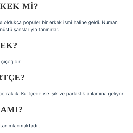
RKEK MI?
nde oldukça popüler bir erkek ismi haline geldi. Numan
stü şanslarıyla tanınırlar.
MEK?
çiçeğidir.
RTÇE?
rraklık, Kürtçede ise ışık ve parlaklık anlamına geliyor.
LAMI?
 tanımlanmaktadır.