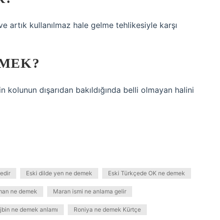
e artık kullanılmaz hale gelme tehlikesiyle karşı
EMEK?
nin kolunun dışarıdan bakıldığında belli olmayan halini
edir
Eski dilde yen ne demek
Eski Türkçede OK ne demek
uman ne demek
Maran ismi ne anlama gelir
jbin ne demek anlamı
Roniya ne demek Kürtçe