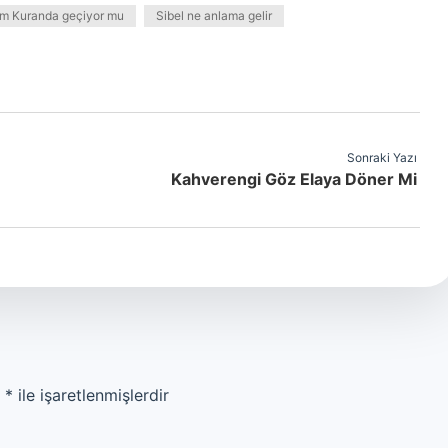
m Kuranda geçiyor mu
Sibel ne anlama gelir
Sonraki Yazı
Kahverengi Göz Elaya Döner Mi
r
*
ile işaretlenmişlerdir