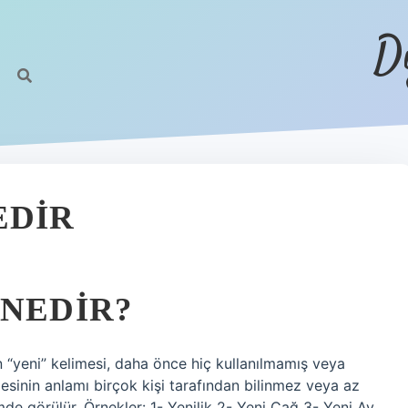
D
EDIR
 NEDIR?
n “yeni” kelimesi, daha önce hiç kullanılmamış veya
mesinin anlamı birçok kişi tarafından bilinmez veya az
mde görülür. Örnekler: 1- Yenilik 2- Yeni Çağ 3- Yeni Ay.