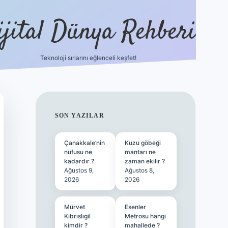
ijital Dünya Rehberi
Teknoloji sırlarını eğlenceli keşfet!
tulipbet güncel giriş
SIDEBAR
SON YAZILAR
Çanakkale’nin
Kuzu göbeği
nüfusu ne
mantarı ne
kadardır ?
zaman ekilir ?
Ağustos 9,
Ağustos 8,
2026
2026
Mürvet
Esenler
Kıbrıslıgil
Metrosu hangi
kimdir ?
mahallede ?