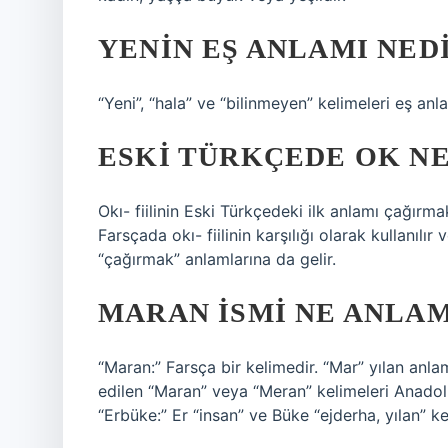
YENIN EŞ ANLAMI NED
“Yeni”, “hala” ve “bilinmeyen” kelimeleri eş anla
ESKI TÜRKÇEDE OK N
Okı- fiilinin Eski Türkçedeki ilk anlamı çağırm
Farsçada okı- fiilinin karşılığı olarak kullanıl
“çağırmak” anlamlarına da gelir.
MARAN ISMI NE ANLAM
“Maran:” Farsça bir kelimedir. “Mar” yılan anla
edilen “Maran” veya “Meran” kelimeleri Anadolu’
“Erbüke:” Er “insan” ve Büke “ejderha, yılan” kel