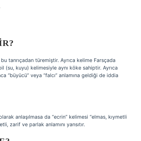
?
IR?
 bu tanrıçadan türemiştir. Ayrıca kelime Farsçada
l (su, kuyu) kelimesiyle aynı köke sahiptir. Ayrıca
ca “büyücü” veya “falcı” anlamına geldiği de iddia
 olarak anlaşılmasa da “ecrin” kelimesi “elmas, kıymetli
li, zarif ve parlak anlamını yansıtır.