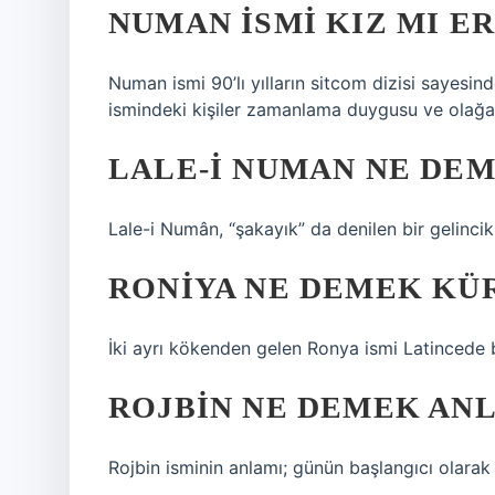
NUMAN ISMI KIZ MI E
Numan ismi 90’lı yılların sitcom dizisi sayesi
ismindeki kişiler zamanlama duygusu ve olağanü
LALE-I NUMAN NE DE
Lale-i Numân, “şakayık” da denilen bir gelincik 
RONIYA NE DEMEK KÜ
İki ayrı kökenden gelen Ronya ismi Latincede be
ROJBIN NE DEMEK AN
Rojbin isminin anlamı; günün başlangıcı olarak