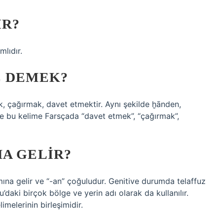
IR?
mlıdır.
E DEMEK?
ak, çağırmak, davet etmektir. Aynı şekilde ḫānden,
ır ve bu kelime Farsçada “davet etmek”, “çağırmak”,
A GELIR?
mına gelir ve “-an” çoğuludur. Genitive durumda telaffuz
daki birçok bölge ve yerin adı olarak da kullanılır.
imelerinin birleşimidir.