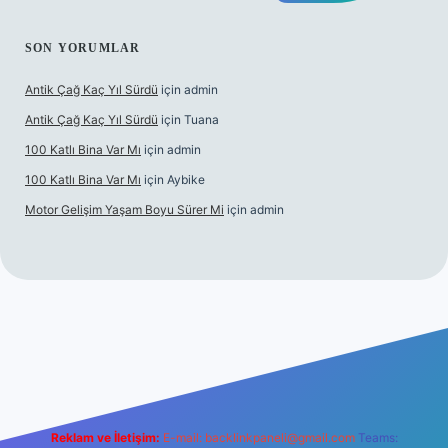
SON YORUMLAR
Antik Çağ Kaç Yıl Sürdü
için
admin
Antik Çağ Kaç Yıl Sürdü
için
Tuana
100 Katlı Bina Var Mı
için
admin
100 Katlı Bina Var Mı
için
Aybike
Motor Gelişim Yaşam Boyu Sürer Mi
için
admin
giriş
betexper.xyz
Reklam ve İletişim:
E-mail:
backlinkpaneli@gmail.com
Teams: