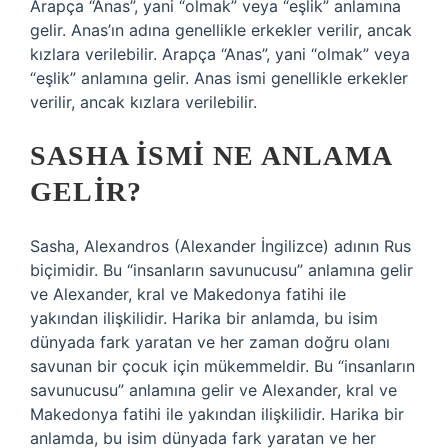
Arapça “Anas”, yani “olmak” veya “eşlik” anlamına
gelir. Anas’ın adına genellikle erkekler verilir, ancak
kızlara verilebilir. Arapça “Anas”, yani “olmak” veya
“eşlik” anlamına gelir. Anas ismi genellikle erkekler
verilir, ancak kızlara verilebilir.
SASHA ISMI NE ANLAMA
GELIR?
Sasha, Alexandros (Alexander İngilizce) adının Rus
biçimidir. Bu “insanların savunucusu” anlamına gelir
ve Alexander, kral ve Makedonya fatihi ile
yakından ilişkilidir. Harika bir anlamda, bu isim
dünyada fark yaratan ve her zaman doğru olanı
savunan bir çocuk için mükemmeldir. Bu “insanların
savunucusu” anlamına gelir ve Alexander, kral ve
Makedonya fatihi ile yakından ilişkilidir. Harika bir
anlamda, bu isim dünyada fark yaratan ve her