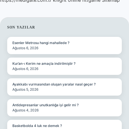
https://medigate.com.tr
knight online
nttgame
Sitemap
SIDEBAR
SON YAZILAR
Esenler Metrosu hangi mahallede ?
Ağustos 6, 2026
Kur’an-ı Kerim ne amaçla indirilmiştir ?
Ağustos 6, 2026
Ayakkabı vurmasından oluşan yaralar nasıl geçer ?
Ağustos 5, 2026
Antidepresanlar unutkanlığa iyi gelir mi ?
Ağustos 4, 2026
Basketbolda 4 luk ne demek ?