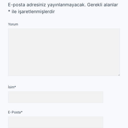
E-posta adresiniz yayınlanmayacak.
Gerekli alanlar
*
ile işaretlenmişlerdir
Yorum
İsim*
E-Posta*