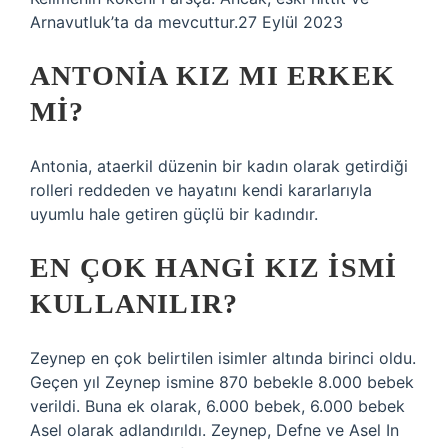
Arnavutluk’ta da mevcuttur.27 Eylül 2023
ANTONIA KIZ MI ERKEK
MI?
Antonia, ataerkil düzenin bir kadın olarak getirdiği
rolleri reddeden ve hayatını kendi kararlarıyla
uyumlu hale getiren güçlü bir kadındır.
EN ÇOK HANGI KIZ ISMI
KULLANILIR?
Zeynep en çok belirtilen isimler altında birinci oldu.
Geçen yıl Zeynep ismine 870 bebekle 8.000 bebek
verildi. Buna ek olarak, 6.000 bebek, 6.000 bebek
Asel olarak adlandırıldı. Zeynep, Defne ve Asel In