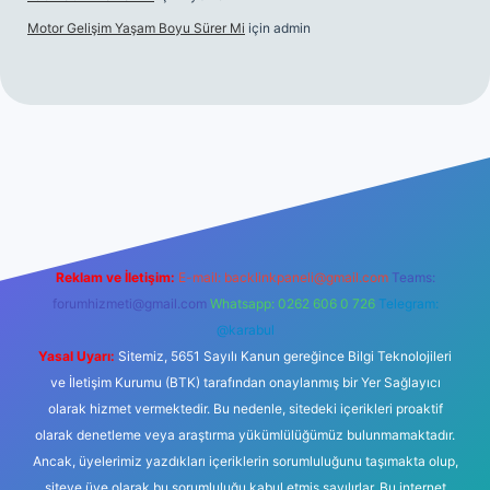
Motor Gelişim Yaşam Boyu Sürer Mi
için
admin
giriş
betexper.xyz
Reklam ve İletişim:
E-mail:
backlinkpaneli@gmail.com
Teams:
forumhizmeti@gmail.com
Whatsapp: 0262 606 0 726
Telegram:
@karabul
Yasal Uyarı:
Sitemiz, 5651 Sayılı Kanun gereğince Bilgi Teknolojileri
ve İletişim Kurumu (BTK) tarafından onaylanmış bir Yer Sağlayıcı
olarak hizmet vermektedir. Bu nedenle, sitedeki içerikleri proaktif
olarak denetleme veya araştırma yükümlülüğümüz bulunmamaktadır.
Ancak, üyelerimiz yazdıkları içeriklerin sorumluluğunu taşımakta olup,
siteye üye olarak bu sorumluluğu kabul etmiş sayılırlar. Bu internet