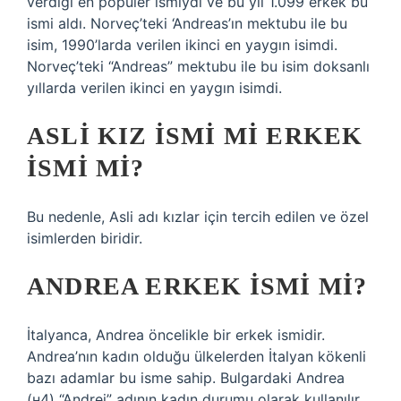
verdiği en popüler ismiydi ve bu yıl 1.099 erkek bu
ismi aldı. Norveç’teki ‘Andreas’ın mektubu ile bu
isim, 1990’larda verilen ikinci en yaygın isimdi.
Norveç’teki “Andreas” mektubu ile bu isim doksanlı
yıllarda verilen ikinci en yaygın isimdi.
ASLI KIZ ISMI MI ERKEK
ISMI MI?
Bu nedenle, Asli adı kızlar için tercih edilen ve özel
isimlerden biridir.
ANDREA ERKEK ISMI MI?
İtalyanca, Andrea öncelikle bir erkek ismidir.
Andrea’nın kadın olduğu ülkelerden İtalyan kökenli
bazı adamlar bu isme sahip. Bulgardaki Andrea
(н4) “Andrei” adının kadın durumu olarak kullanılır.