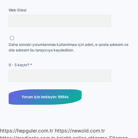
Web Sitesi
Daha sonraki yorumlarımda kullanılması için adım, e-posta adresim ve
site adresim bu tarayıcıya kaydedilsin.
9 - 5 kaçtır?
*
https://hepguler.com.tr
https://newold.com.tr