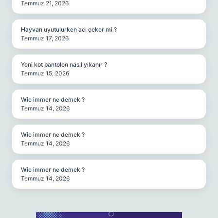
Temmuz 21, 2026
Hayvan uyutulurken acı çeker mi ?
Temmuz 17, 2026
Yeni kot pantolon nasıl yıkanır ?
Temmuz 15, 2026
Wie immer ne demek ?
Temmuz 14, 2026
Wie immer ne demek ?
Temmuz 14, 2026
Wie immer ne demek ?
Temmuz 14, 2026