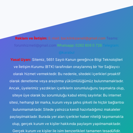
cel giriş
betexper.xyz
Reklam ve İletişim:
E-mail:
backlinkpaneli@gmail.com
Teams:
forumhizmeti@gmail.com
Whatsapp: 0262 606 0 726
Telegram:
@karabul
Yasal Uyarı:
Sitemiz, 5651 Sayılı Kanun gereğince Bilgi Teknolojileri
ve İletişim Kurumu (BTK) tarafından onaylanmış bir Yer Sağlayıcı
olarak hizmet vermektedir. Bu nedenle, sitedeki içerikleri proaktif
olarak denetleme veya araştırma yükümlülüğümüz bulunmamaktadır.
Ancak, üyelerimiz yazdıkları içeriklerin sorumluluğunu taşımakta olup,
siteye üye olarak bu sorumluluğu kabul etmiş sayılırlar. Bu internet
sitesi, herhangi bir marka, kurum veya şahıs şirketi ile hiçbir bağlantısı
bulunmamaktadır. Sitede yalnızca kendi hazırladığımız makaleler
paylaşılmaktadır. Burada yer alan içerikler haber niteliği taşımamakta
olup, gerçek kurum ve kişiler hakkında paylaşım yapılmamaktadır.
Gerçek kurum ve kişiler ile isim benzerlikleri tamamen tesadüfidir.