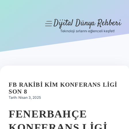
Dijital Dünya Rehberi
menüyü
aç
Teknoloji sırlarını eğlenceli keşfet!
Anasayfa
Gizlilik Politikası
Yasal Uyarı
Hakkımızda
FB RAKIBI KIM KONFERANS LIGI
SON 8
Tarih: Nisan 3, 2025
FENERBAHÇE
KONFERANS LIGI