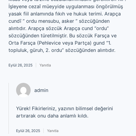
İşleyene cezaî müeyyide uygulanması öngörülmüş
yasak fiil anlamında fıkıh ve hukuk terimi. Arapça
cundī ” ordu mensubu, asker ” sözcüğünden
alıntıdır. Arapça sözcük Arapça cund “ordu”
sözcüğünden türetilmiştir. Bu sözcük Farsça ve
Orta Farsça (Pehlevice veya Partça) gund “1.
topluluk, güruh, 2. ordu” sözcüğünden alıntıdır.
Eylül 26, 2025
Yanıtla
admin
Yürek!
Fikirleriniz, yazının bilimsel değerini
artırarak onu daha anlamlı kıldı.
Eylül 26, 2025
Yanıtla