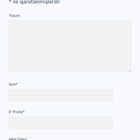
*
ile işaretlenmişlerdir
Yorum
İsim*
E-Posta*
Web Sitesi