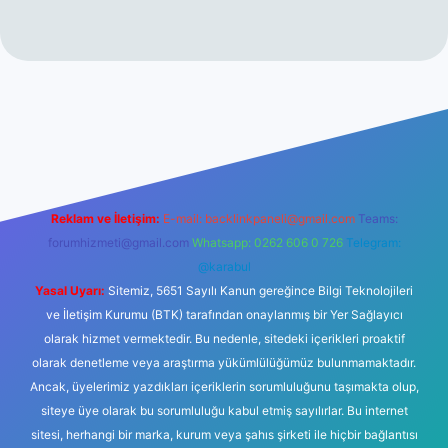
betexper.xyz
Reklam ve İletişim:
E-mail:
backlinkpaneli@gmail.com
Teams:
forumhizmeti@gmail.com
Whatsapp: 0262 606 0 726
Telegram:
@karabul
Yasal Uyarı:
Sitemiz, 5651 Sayılı Kanun gereğince Bilgi Teknolojileri
ve İletişim Kurumu (BTK) tarafından onaylanmış bir Yer Sağlayıcı
olarak hizmet vermektedir. Bu nedenle, sitedeki içerikleri proaktif
olarak denetleme veya araştırma yükümlülüğümüz bulunmamaktadır.
Ancak, üyelerimiz yazdıkları içeriklerin sorumluluğunu taşımakta olup,
siteye üye olarak bu sorumluluğu kabul etmiş sayılırlar. Bu internet
sitesi, herhangi bir marka, kurum veya şahıs şirketi ile hiçbir bağlantısı