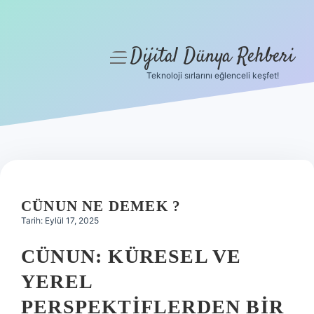
Dijital Dünya Rehberi
menüyü
aç
Teknoloji sırlarını eğlenceli keşfet!
Anasayfa
Gizlilik Politikası
Yasal Uyarı
Hakkımızda
CÜNUN NE DEMEK ?
Tarih: Eylül 17, 2025
CÜNUN: KÜRESEL VE
YEREL
PERSPEKTIFLERDEN BIR