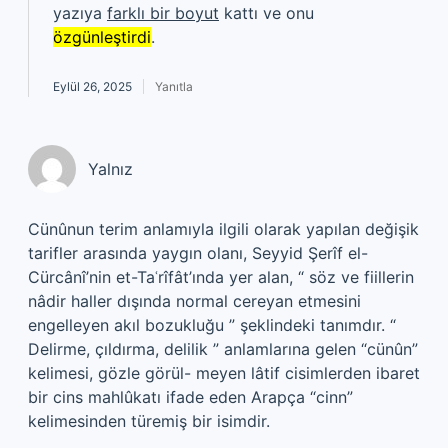
yazıya
farklı bir boyut
kattı ve onu
özgünleştirdi
.
Eylül 26, 2025
Yanıtla
Yalnız
Cünûnun terim anlamıyla ilgili olarak yapılan değişik
tarifler arasında yaygın olanı, Seyyid Şerîf el-
Cürcânî’nin et-Taʿrîfât’ında yer alan, “ söz ve fiillerin
nâdir haller dışında normal cereyan etmesini
engelleyen akıl bozukluğu ” şeklindeki tanımdır. “
Delirme, çıldırma, delilik ” anlamlarına gelen “cünûn”
kelimesi, gözle görül- meyen lâtif cisimlerden ibaret
bir cins mahlûkatı ifade eden Arapça “cinn”
kelimesinden türemiş bir isimdir.