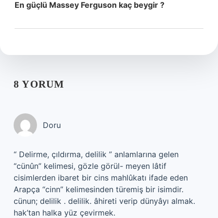
En güçlü Massey Ferguson kaç beygir ?
8 YORUM
Doru
“ Delirme, çıldırma, delilik ” anlamlarına gelen
“cünûn” kelimesi, gözle görül- meyen lâtif
cisimlerden ibaret bir cins mahlûkatı ifade eden
Arapça “cinn” kelimesinden türemiş bir isimdir.
cünun; delilik . delilik. âhireti verip dünyâyı almak.
hak’tan halka yüz çevirmek.