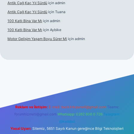
Antik Çağ Kaç Yıl Sürdü
için
admin
Antik Çağ Kaç Yıl Sürdü
için
Tuana
100 Katlı Bina Var Mı
için
admin
100 Katlı Bina Var Mı
için
Aybike
Motor Gelişim Yaşam Boyu Sürer Mi
için
admin
betexper.xyz
Reklam ve İletişim:
E-mail:
backlinkpaneli@gmail.com
Teams:
forumhizmeti@gmail.com
Whatsapp: 0262 606 0 726
Telegram:
@karabul
Yasal Uyarı:
Sitemiz, 5651 Sayılı Kanun gereğince Bilgi Teknolojileri