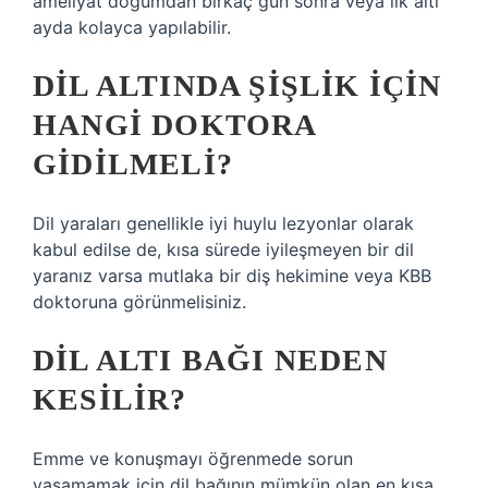
ameliyat doğumdan birkaç gün sonra veya ilk altı
ayda kolayca yapılabilir.
DIL ALTINDA ŞIŞLIK IÇIN
HANGI DOKTORA
GIDILMELI?
Dil yaraları genellikle iyi huylu lezyonlar olarak
kabul edilse de, kısa sürede iyileşmeyen bir dil
yaranız varsa mutlaka bir diş hekimine veya KBB
doktoruna görünmelisiniz.
DIL ALTI BAĞI NEDEN
KESILIR?
Emme ve konuşmayı öğrenmede sorun
yaşamamak için dil bağının mümkün olan en kısa