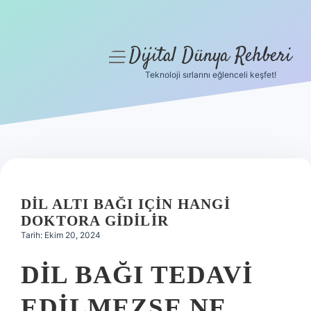
Dijital Dünya Rehberi
menüyü
aç
Teknoloji sırlarını eğlenceli keşfet!
Anasayfa
Gizlilik Politikası
Yasal Uyarı
Hakkımızda
DIL ALTI BAĞI IÇIN HANGI
DOKTORA GIDILIR
Tarih: Ekim 20, 2024
DIL BAĞI TEDAVI
EDILMEZSE NE