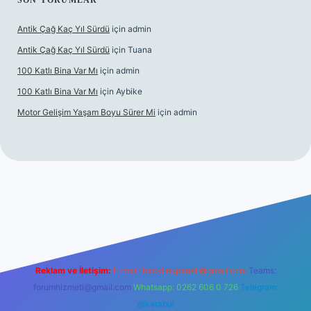
SON YORUMLAR
Antik Çağ Kaç Yıl Sürdü
için
admin
Antik Çağ Kaç Yıl Sürdü
için
Tuana
100 Katlı Bina Var Mı
için
admin
100 Katlı Bina Var Mı
için
Aybike
Motor Gelişim Yaşam Boyu Sürer Mi
için
admin
 giriş
betexper.xyz
Reklam ve İletişim:
E-mail:
backlinkpaneli@gmail.com
Teams:
forumhizmeti@gmail.com
Whatsapp: 0262 606 0 726
Telegram:
@karabul