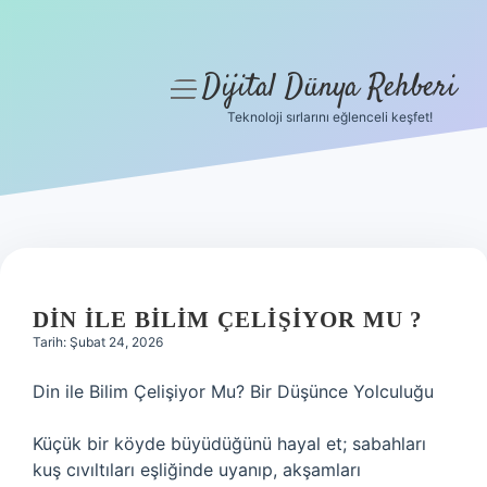
Dijital Dünya Rehberi
menüyü
aç
Teknoloji sırlarını eğlenceli keşfet!
Anasayfa
Gizlilik Politikası
Yasal Uyarı
Hakkımızda
DIN ILE BILIM ÇELIŞIYOR MU ?
Tarih: Şubat 24, 2026
Din ile Bilim Çelişiyor Mu? Bir Düşünce Yolculuğu
Küçük bir köyde büyüdüğünü hayal et; sabahları
kuş cıvıltıları eşliğinde uyanıp, akşamları