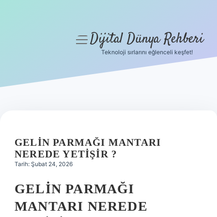
Dijital Dünya Rehberi
menüyü
aç
Teknoloji sırlarını eğlenceli keşfet!
Anasayfa
Gizlilik Politikası
Yasal Uyarı
Hakkımızda
GELIN PARMAĞI MANTARI
NEREDE YETIŞIR ?
Tarih: Şubat 24, 2026
GELIN PARMAĞI
MANTARI NEREDE