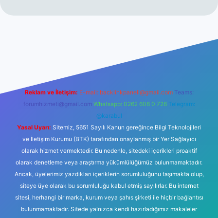
iriş
betexper.xyz
Reklam ve İletişim:
E-mail:
backlinkpaneli@gmail.com
Teams:
forumhizmeti@gmail.com
Whatsapp: 0262 606 0 726
Telegram:
@karabul
Yasal Uyarı:
Sitemiz, 5651 Sayılı Kanun gereğince Bilgi Teknolojileri
ve İletişim Kurumu (BTK) tarafından onaylanmış bir Yer Sağlayıcı
olarak hizmet vermektedir. Bu nedenle, sitedeki içerikleri proaktif
olarak denetleme veya araştırma yükümlülüğümüz bulunmamaktadır.
Ancak, üyelerimiz yazdıkları içeriklerin sorumluluğunu taşımakta olup,
siteye üye olarak bu sorumluluğu kabul etmiş sayılırlar. Bu internet
sitesi, herhangi bir marka, kurum veya şahıs şirketi ile hiçbir bağlantısı
bulunmamaktadır. Sitede yalnızca kendi hazırladığımız makaleler