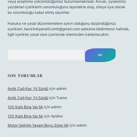
veya araştırma yükümlülüğümüz bulunmamaktadır. Ancak, üyelerimiz
yazdıkları içeriklerin sorumluluğunu taşımakta olup, siteye üye olarak
bu sorumluluğu kabul etmiş sayılırlar.
Hukuka ve yasal düzenlemelere aykırı olduğunu düşündüğünüz
içerikleri,
backlinkpanelicomtr@gmail.com
adresine bildirmeniz halinde,
ilgili içerikler yasal süre içerisinde sitemizden kaldırılacaktır.
Arama
SON YORUMLAR
Antik Çağ Kaç Yıl Sürdü
için
admin
Antik Çağ Kaç Yıl Sürdü
için
Tuana
100 Katlı Bina Var Mı
için
admin
100 Katlı Bina Var Mı
için
Aybike
Motor Gelişim Yaşam Boyu Sürer Mi
için
admin