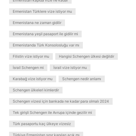
Ermenistan kapıda vize ne kadar
Ermenistan Türklere vize istiyor mu
Ermenistana ne zaman gidilir
Ermenistana yeşil pasaport ile gidilir mi
Ermenistanda Türk Konsolosluğu var mı
Filistin vize istiyor mu
Hangisi Schengen ülkesi değildir
İsrail Schengen mi
İsrail vize istiyor mu
Karabağ vize istiyor mu
Schengen nedir anlamı
Schengen ülkeleri kimlerdir
Schengen vizesi için bankada ne kadar para olmalı 2024
Tek girişli Schengen ile Avrupa içinde gezilir mi
Türk pasaportu kaç ülkeye vizesiz
Türkiye Ermenistan sınır kapıları açık mı