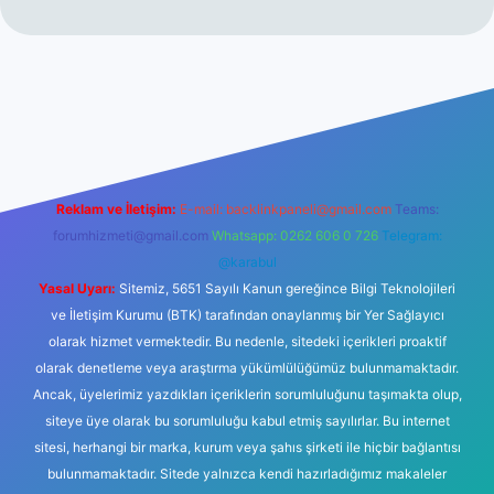
ş
betexper.xyz
Reklam ve İletişim:
E-mail:
backlinkpaneli@gmail.com
Teams:
forumhizmeti@gmail.com
Whatsapp: 0262 606 0 726
Telegram:
@karabul
Yasal Uyarı:
Sitemiz, 5651 Sayılı Kanun gereğince Bilgi Teknolojileri
ve İletişim Kurumu (BTK) tarafından onaylanmış bir Yer Sağlayıcı
olarak hizmet vermektedir. Bu nedenle, sitedeki içerikleri proaktif
olarak denetleme veya araştırma yükümlülüğümüz bulunmamaktadır.
Ancak, üyelerimiz yazdıkları içeriklerin sorumluluğunu taşımakta olup,
siteye üye olarak bu sorumluluğu kabul etmiş sayılırlar. Bu internet
sitesi, herhangi bir marka, kurum veya şahıs şirketi ile hiçbir bağlantısı
bulunmamaktadır. Sitede yalnızca kendi hazırladığımız makaleler