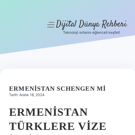
Dijital Dünya Rehberi
menüyü
aç
Teknoloji sırlarını eğlenceli keşfet!
Anasayfa
Gizlilik Politikası
Yasal Uyarı
Hakkımızda
ERMENISTAN SCHENGEN MI
Tarih: Aralık 18, 2024
ERMENISTAN
TÜRKLERE VIZE