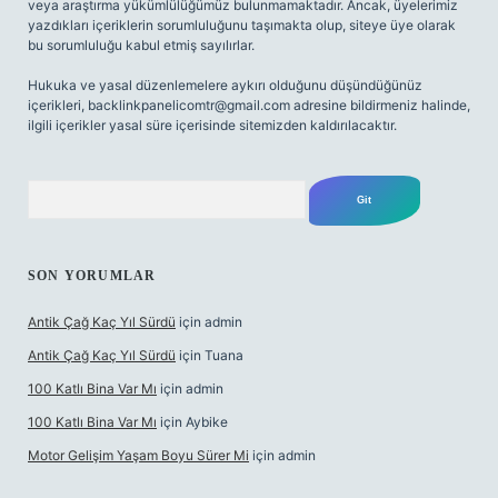
veya araştırma yükümlülüğümüz bulunmamaktadır. Ancak, üyelerimiz
yazdıkları içeriklerin sorumluluğunu taşımakta olup, siteye üye olarak
bu sorumluluğu kabul etmiş sayılırlar.
Hukuka ve yasal düzenlemelere aykırı olduğunu düşündüğünüz
içerikleri,
backlinkpanelicomtr@gmail.com
adresine bildirmeniz halinde,
ilgili içerikler yasal süre içerisinde sitemizden kaldırılacaktır.
Arama
SON YORUMLAR
Antik Çağ Kaç Yıl Sürdü
için
admin
Antik Çağ Kaç Yıl Sürdü
için
Tuana
100 Katlı Bina Var Mı
için
admin
100 Katlı Bina Var Mı
için
Aybike
Motor Gelişim Yaşam Boyu Sürer Mi
için
admin