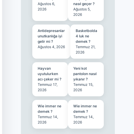
Ağustos 6,
nasıl geçer ?
2026
Ağustos 5,
2026
Antidepresanlar
Basketbolda
unutkanlığa iyi
4 luk ne
gelir mi ?
demek ?
Ağustos 4, 2026
Temmuz 21,
2026
Hayvan
Yeni kot
uyutulurken
pantolon nasıl
acı çeker mi ?
yıkanır ?
Temmuz 17,
Temmuz 15,
2026
2026
Wie immer ne
Wie immer ne
demek ?
demek ?
Temmuz 14,
Temmuz 14,
2026
2026