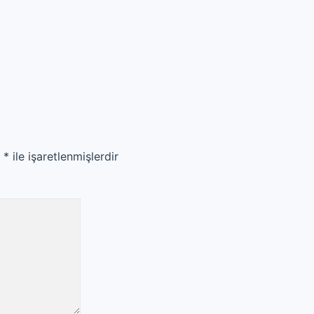
r
*
ile işaretlenmişlerdir