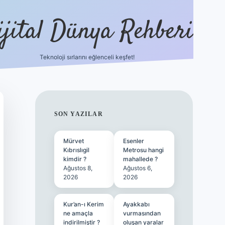
ijital Dünya Rehberi
Teknoloji sırlarını eğlenceli keşfet!
tulipbet güncel giriş
b
SIDEBAR
SON YAZILAR
Mürvet
Esenler
Kıbrıslıgil
Metrosu hangi
kimdir ?
mahallede ?
Ağustos 8,
Ağustos 6,
2026
2026
Kur’an-ı Kerim
Ayakkabı
ne amaçla
vurmasından
indirilmiştir ?
oluşan yaralar