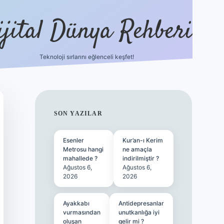
ijital Dünya Rehberi
Teknoloji sırlarını eğlenceli keşfet!
tulipbet güncel giriş
SIDEBAR
SON YAZILAR
Esenler
Kur’an-ı Kerim
Metrosu hangi
ne amaçla
mahallede ?
indirilmiştir ?
Ağustos 6,
Ağustos 6,
2026
2026
Ayakkabı
Antidepresanlar
vurmasından
unutkanlığa iyi
oluşan
gelir mi ?