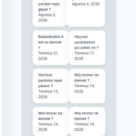
yaralar nasıl
Ağustos 4, 2026
geçer ?
Ağustos 5,
2026
Basketbolda 4
Hayvan
luk ne demek
uyutulurken
?
acı çeker mi ?
Temmuz 21,
Temmuz 17,
2026
2026
Yeni kot
Wie immer ne
pantolon nasıl
demek ?
yıkanır ?
Temmuz 14,
Temmuz 15,
2026
2026
Wie immer ne
Wie immer ne
demek ?
demek ?
Temmuz 14,
Temmuz 14,
2026
2026