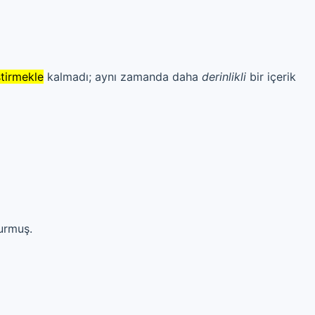
ştirmekle
kalmadı; aynı zamanda daha
derinlikli
bir içerik
urmuş.