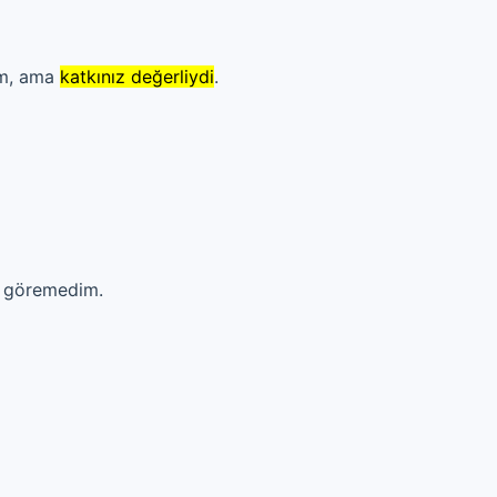
um, ama
katkınız değerliydi
.
k göremedim.