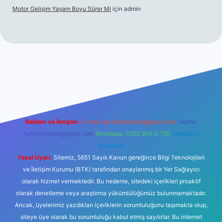
Motor Gelişim Yaşam Boyu Sürer Mi
için
admin
 giriş
betexper.xyz
Reklam ve İletişim:
E-mail:
backlinkpaneli@gmail.com
Teams:
forumhizmeti@gmail.com
Whatsapp: 0262 606 0 726
Telegram:
@karabul
Yasal Uyarı:
Sitemiz, 5651 Sayılı Kanun gereğince Bilgi Teknolojileri
ve İletişim Kurumu (BTK) tarafından onaylanmış bir Yer Sağlayıcı
olarak hizmet vermektedir. Bu nedenle, sitedeki içerikleri proaktif
olarak denetleme veya araştırma yükümlülüğümüz bulunmamaktadır.
Ancak, üyelerimiz yazdıkları içeriklerin sorumluluğunu taşımakta olup,
siteye üye olarak bu sorumluluğu kabul etmiş sayılırlar. Bu internet