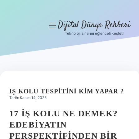
Dijital Dünya Rehberi
menüyü
aç
Teknoloji sırlarını eğlenceli keşfet!
Anasayfa
Gizlilik Politikası
Yasal Uyarı
Hakkımızda
IŞ KOLU TESPITINI KIM YAPAR ?
Tarih: Kasım 14, 2025
17 İŞ KOLU NE DEMEK?
EDEBIYATIN
PERSPEKTIFINDEN BIR