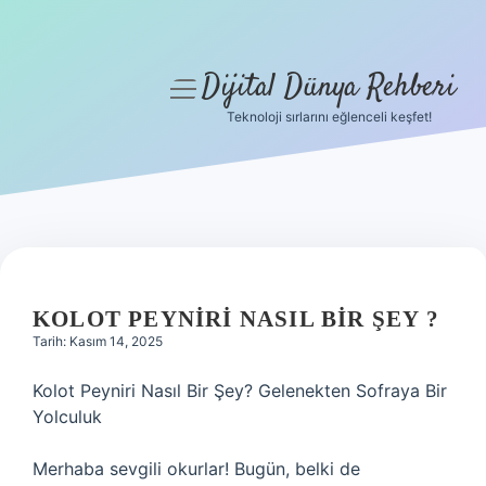
Dijital Dünya Rehberi
menüyü
aç
Teknoloji sırlarını eğlenceli keşfet!
Anasayfa
Gizlilik Politikası
Yasal Uyarı
Hakkımızda
KOLOT PEYNIRI NASIL BIR ŞEY ?
Tarih: Kasım 14, 2025
Kolot Peyniri Nasıl Bir Şey? Gelenekten Sofraya Bir
Yolculuk
Merhaba sevgili okurlar! Bugün, belki de