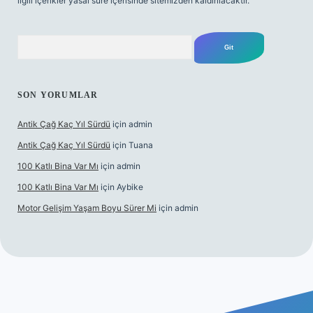
ilgili içerikler yasal süre içerisinde sitemizden kaldırılacaktır.
Arama
SON YORUMLAR
Antik Çağ Kaç Yıl Sürdü
için
admin
Antik Çağ Kaç Yıl Sürdü
için
Tuana
100 Katlı Bina Var Mı
için
admin
100 Katlı Bina Var Mı
için
Aybike
Motor Gelişim Yaşam Boyu Sürer Mi
için
admin
 giriş
betexper.xyz