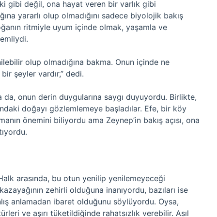
i gibi değil, ona hayat veren bir varlık gibi
ğına yararlı olup olmadığını sadece biyolojik bakış
doğanın ritmiyle uyum içinde olmak, yaşamla ve
emliydi.
ilebilir olup olmadığına bakma. Onun içinde ne
 bir şeyler vardır,” dedi.
 da, onun derin duygularına saygı duyuyordu. Birlikte,
ındaki doğayı gözlemlemeye başladılar. Efe, bir köy
nmanın önemini biliyordu ama Zeynep’in bakış açısı, ona
tıyordu.
 Halk arasında, bu otun yenilip yenilemeyeceği
 kazayağının zehirli olduğuna inanıyordu, bazıları ise
nlış anlamadan ibaret olduğunu söylüyordu. Oysa,
rleri ve aşırı tüketildiğinde rahatsızlık verebilir. Asıl