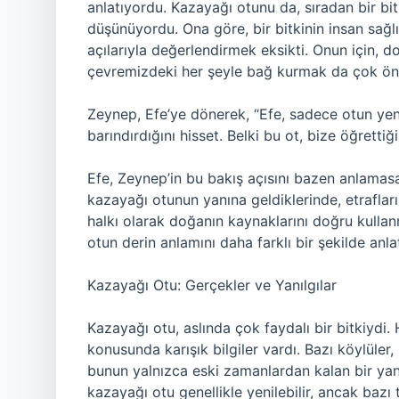
anlatıyordu. Kazayağı otunu da, sıradan bir bitk
düşünüyordu. Ona göre, bir bitkinin insan sağlı
açılarıyla değerlendirmek eksikti. Onun için, 
çevremizdeki her şeyle bağ kurmak da çok ön
Zeynep, Efe’ye dönerek, “Efe, sadece otun yen
barındırdığını hisset. Belki bu ot, bize öğrettiği
Efe, Zeynep’in bu bakış açısını bazen anlamasa
kazayağı otunun yanına geldiklerinde, etraflar
halkı olarak doğanın kaynaklarını doğru kulla
otun derin anlamını daha farklı bir şekilde anla
Kazayağı Otu: Gerçekler ve Yanılgılar
Kazayağı otu, aslında çok faydalı bir bitkiydi.
konusunda karışık bilgiler vardı. Bazı köylüler,
bunun yalnızca eski zamanlardan kalan bir ya
kazayağı otu genellikle yenilebilir, ancak bazı tü