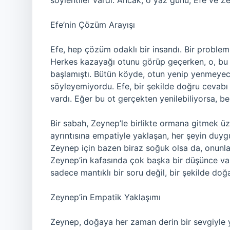
söylentiler vardı. Ancak, o yaz günü, Efe ve Ze
Efe’nin Çözüm Arayışı
Efe, hep çözüm odaklı bir insandı. Bir proble
Herkes kazayağı otunu görüp geçerken, o, bu 
başlamıştı. Bütün köyde, otun yenip yenmeyec
söyleyemiyordu. Efe, bir şekilde doğru cevabı 
vardı. Eğer bu ot gerçekten yenilebiliyorsa, belk
Bir sabah, Zeynep’le birlikte ormana gitmek üz
ayrıntısına empatiyle yaklaşan, her şeyin duyg
Zeynep için bazen biraz soğuk olsa da, onunla 
Zeynep’in kafasında çok başka bir düşünce v
sadece mantıklı bir soru değil, bir şekilde d
Zeynep’in Empatik Yaklaşımı
Zeynep, doğaya her zaman derin bir sevgiyle ya