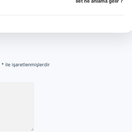
Ilet ne anlama gelir ?
r
*
ile işaretlenmişlerdir