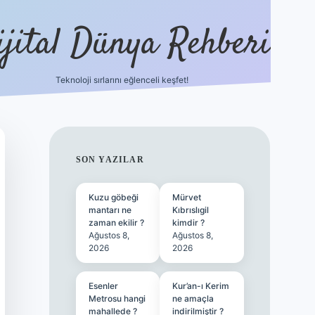
ijital Dünya Rehberi
Teknoloji sırlarını eğlenceli keşfet!
tulipbet güncel gir
SIDEBAR
SON YAZILAR
Kuzu göbeği
Mürvet
mantarı ne
Kıbrıslıgil
zaman ekilir ?
kimdir ?
Ağustos 8,
Ağustos 8,
2026
2026
Esenler
Kur’an-ı Kerim
Metrosu hangi
ne amaçla
mahallede ?
indirilmiştir ?