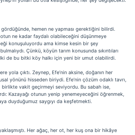
ynep’in yolları bu otla kesiştiğinde, her şey değişecekti.
m gördüğünde, hemen ne yapması gerektiğini bilirdi.
otun ne kadar faydalı olabileceğini düşünmeye
eği konuşuluyordu ama kimse kesin bir şey
bulmalıydı. Çünkü, köyün tarım konusunda sıkıntıları
i de bu bitki köy halkı için yeni bir umut olabilirdi.
ere yola çıktı. Zeynep, Efe’nin aksine, doğanın her
usal yönünü hisseden biriydi. Efe’nin çözüm odaklı tavrı,
birlikte vakit geçirmeyi seviyordu. Bu sabah ise,
ardı: Kazayağı otunun yenip yenemeyeceğini öğrenmek,
oğaya duyduğumuz saygıyı da keşfetmekti.
klaşmıştı. Her ağaç, her ot, her kuş ona bir hikâye