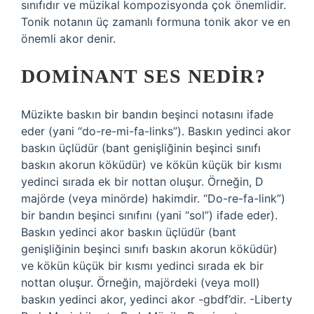
sınıfıdır ve müzikal kompozisyonda çok önemlidir.
Tonik notanın üç zamanlı formuna tonik akor ve en
önemli akor denir.
DOMINANT SES NEDIR?
Müzikte baskın bir bandın beşinci notasını ifade
eder (yani “do-re-mi-fa-links”). Baskın yedinci akor
baskın üçlüdür (bant genişliğinin beşinci sınıfı
baskın akorun köküdür) ve kökün küçük bir kısmı
yedinci sırada ek bir nottan oluşur. Örneğin, D
majörde (veya minörde) hakimdir. “Do-re-fa-link”)
bir bandın beşinci sınıfını (yani “sol”) ifade eder).
Baskın yedinci akor baskın üçlüdür (bant
genişliğinin beşinci sınıfı baskın akorun köküdür)
ve kökün küçük bir kısmı yedinci sırada ek bir
nottan oluşur. Örneğin, majördeki (veya moll)
baskın yedinci akor, yedinci akor -gbdf’dir. -Liberty