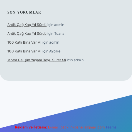
SON YORUMLAR
Antik Çağ Kaç Yıl Sürdü
için
admin
Antik Çağ Kaç Yıl Sürdü
için
Tuana
100 Katlı Bina Var Mı
için
admin
100 Katlı Bina Var Mı
için
Aybike
Motor Gelişim Yaşam Boyu Sürer Mi
için
admin
ncel giriş
betexper.xyz
Reklam ve İletişim:
E-mail:
backlinkpaneli@gmail.com
Teams: