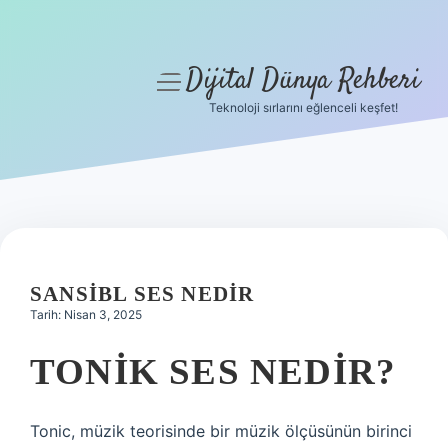
Dijital Dünya Rehberi
menüyü
aç
Teknoloji sırlarını eğlenceli keşfet!
Anasayfa
Gizlilik Politikası
Yasal Uyarı
Hakkımızda
SANSIBL SES NEDIR
Tarih: Nisan 3, 2025
TONIK SES NEDIR?
Tonic, müzik teorisinde bir müzik ölçüsünün birinci