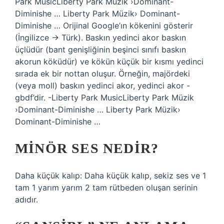
Park MusicLiberty Park Müzik ›Dominant-
Diminishe … Liberty Park Müzik› Dominant-
Diminishe … Orijinal Google’ın kökenini gösterir
(İngilizce → Türk). Baskın yedinci akor baskın
üçlüdür (bant genişliğinin beşinci sınıfı baskın
akorun köküdür) ve kökün küçük bir kısmı yedinci
sırada ek bir nottan oluşur. Örneğin, majördeki
(veya moll) baskın yedinci akor, yedinci akor -
gbdf’dir. -Liberty Park MusicLiberty Park Müzik
›Dominant-Diminishe … Liberty Park Müzik›
Dominant-Diminishe …
MINÖR SES NEDIR?
Daha küçük kalıp: Daha küçük kalıp, sekiz ses ve 1
tam 1 yarım yarım 2 tam rütbeden oluşan serinin
adıdır.