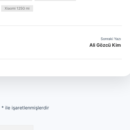
Xiaomi 125G mi
Sonraki Yazı
Ali Gözcü Kim
r
*
ile işaretlenmişlerdir