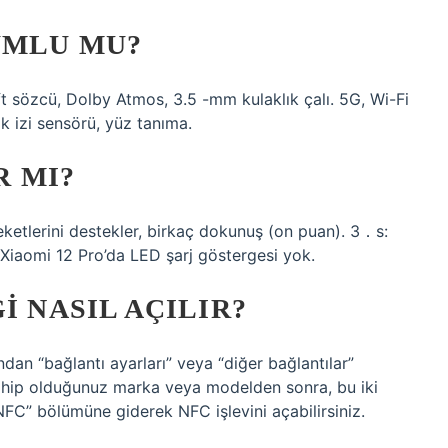
UMLU MU?
ft sözcü, Dolby Atmos, 3.5 -mm kulaklık çalı. 5G, Wi-Fi
k izi sensörü, yüz tanıma.
R MI?
ketlerini destekler, birkaç dokunuş (on puan). 3．s:
: Xiaomi 12 Pro’da LED şarj göstergesi yok.
I NASIL AÇILIR?
an “bağlantı ayarları” veya “diğer bağlantılar”
ahip olduğunuz marka veya modelden sonra, bu iki
NFC” bölümüne giderek NFC işlevini açabilirsiniz.