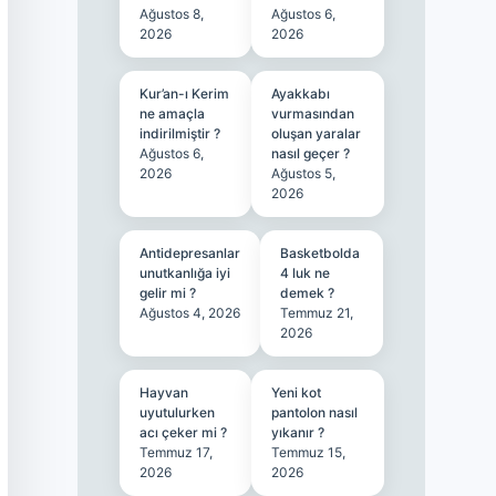
Ağustos 8,
Ağustos 6,
2026
2026
Kur’an-ı Kerim
Ayakkabı
ne amaçla
vurmasından
indirilmiştir ?
oluşan yaralar
Ağustos 6,
nasıl geçer ?
2026
Ağustos 5,
2026
Antidepresanlar
Basketbolda
unutkanlığa iyi
4 luk ne
gelir mi ?
demek ?
Ağustos 4, 2026
Temmuz 21,
2026
Hayvan
Yeni kot
uyutulurken
pantolon nasıl
acı çeker mi ?
yıkanır ?
Temmuz 17,
Temmuz 15,
2026
2026