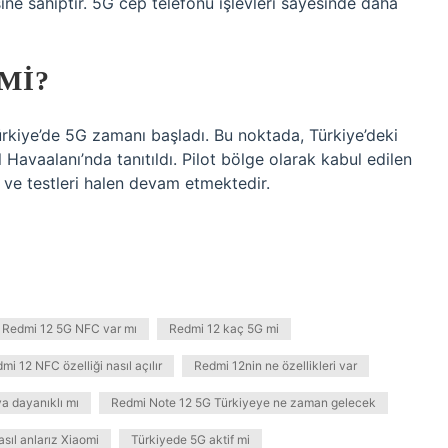
ne sahiptir. 5G cep telefonu işlevleri sayesinde daha
MI?
rkiye’de 5G zamanı başladı. Bu noktada, Türkiye’deki
l Havaalanı’nda tanıtıldı. Pilot bölge olarak kabul edilen
 ve testleri halen devam etmektedir.
Redmi 12 5G NFC var mı
Redmi 12 kaç 5G mi
mi 12 NFC özelliği nasıl açılır
Redmi 12nin ne özellikleri var
a dayanıklı mı
Redmi Note 12 5G Türkiyeye ne zaman gelecek
sıl anlarız Xiaomi
Türkiyede 5G aktif mi