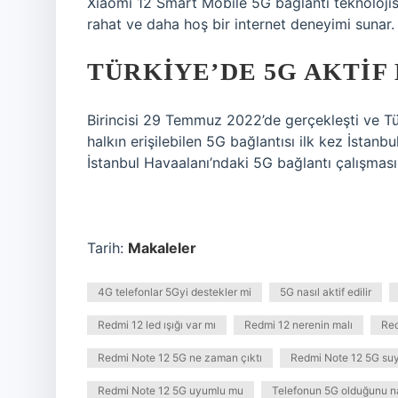
Xiaomi 12 Smart Mobile 5G bağlantı teknolojisi
rahat ve daha hoş bir internet deneyimi sunar.
TÜRKIYE’DE 5G AKTIF 
Birincisi 29 Temmuz 2022’de gerçekleşti ve Tü
halkın erişilebilen 5G bağlantısı ilk kez İstanbu
İstanbul Havaalanı’ndaki 5G bağlantı çalışması
Tarih:
Makaleler
4G telefonlar 5Gyi destekler mi
5G nasıl aktif edilir
Redmi 12 led ışığı var mı
Redmi 12 nerenin malı
Red
Redmi Note 12 5G ne zaman çıktı
Redmi Note 12 5G suy
Redmi Note 12 5G uyumlu mu
Telefonun 5G olduğunu na