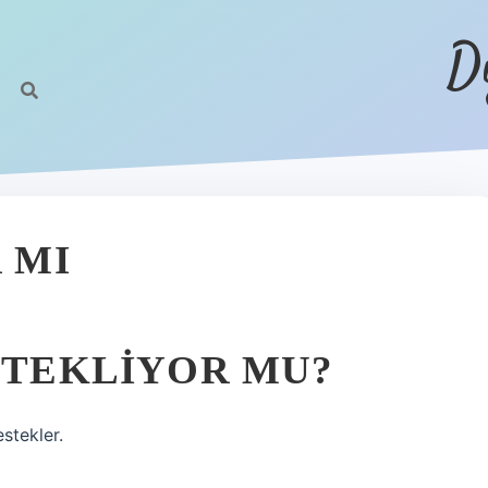
D
 MI
ESTEKLIYOR MU?
estekler.