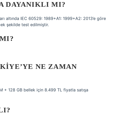
A DAYANIKLI MI?
ulları altında IEC 60529: 1989+A1: 1999+A2: 2013’e göre
ek şekilde test edilmiştir.
 MI?
RKIYE’YE NE ZAMAN
 + 128 GB bellek için 8.499 TL fiyatla satışa
LI?