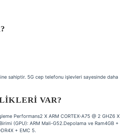
R?
ne sahiptir. 5G cep telefonu işlevleri sayesinde daha
LIKLERI VAR?
 İşleme Performans2 X ARM CORTEX-A75 @ 2 GHZ6 X
irimi (GPU): ARM Mali-G52.Depolama ve Ram4GB +
DR4X + EMC 5.