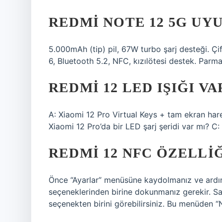
REDMI NOTE 12 5G UY
5.000mAh (tip) pil, 67W turbo şarj desteği. Çi
6, Bluetooth 5.2, NFC, kızılötesi destek. Parma
REDMI 12 LED IŞIĞI VA
A: Xiaomi 12 Pro Virtual Keys + tam ekran hare
Xiaomi 12 Pro’da bir LED şarj şeridi var mı? C
REDMI 12 NFC ÖZELLIĞ
Önce “Ayarlar” menüsüne kaydolmanız ve ardınd
seçeneklerinden birine dokunmanız gerekir. S
seçenekten birini görebilirsiniz. Bu menüden “