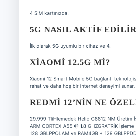
4 SIM kartınızda.
5G NASIL AKTIF EDILI
İlk olarak 5G uyumlu bir cihaz ve 4.
XIAOMI 12.5G MI?
Xiaomi 12 Smart Mobile 5G bağlantı teknolojisi
rahat ve daha hoş bir internet deneyimi sunar.
REDMI 12’NIN NE ÖZEL
29.999 TliHlemedek Helio G8812 NM Üretim
ARM CORTEX-A55 @ 1.8 GHZGRATRİK İşleme B
128 GBLPPOLAM ve RAM4GB + 128 GBLPPDD