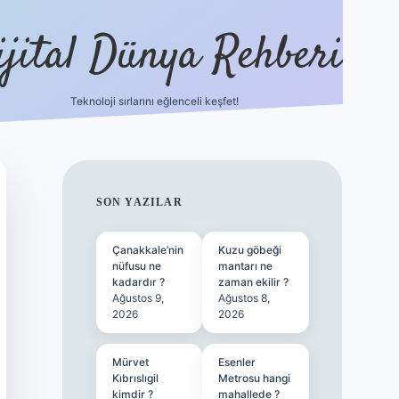
ijital Dünya Rehberi
Teknoloji sırlarını eğlenceli keşfet!
tulipbet güncel giriş
b
SIDEBAR
SON YAZILAR
Çanakkale’nin
Kuzu göbeği
nüfusu ne
mantarı ne
kadardır ?
zaman ekilir ?
Ağustos 9,
Ağustos 8,
2026
2026
Mürvet
Esenler
Kıbrıslıgil
Metrosu hangi
kimdir ?
mahallede ?