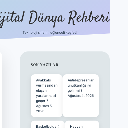
ijital Dünya Rehberi
Teknoloji sırlarını eğlenceli keşfet!
tulipbet güncel giriş
SIDEBAR
SON YAZILAR
Ayakkabı
Antidepresanlar
vurmasından
unutkanlığa iyi
oluşan
gelir mi ?
yaralar nasıl
Ağustos 4, 2026
geçer ?
Ağustos 5,
2026
Basketbolda 4
Hayvan