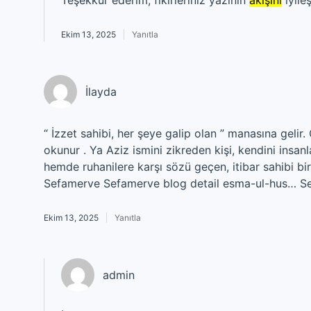
Teşekkür ederim, fikirleriniz yazının
akışını
iyileş
Ekim 13, 2025
Yanıtla
İlayda
“ İzzet sahibi, her şeye galip olan ” manasına gelir
okunur . Ya Aziz ismini zikreden kişi, kendini insanla
hemde ruhanilere karşı sözü geçen, itibar sahibi bi
Sefamerve Sefamerve blog detail esma-ul-hus… Se
Ekim 13, 2025
Yanıtla
admin