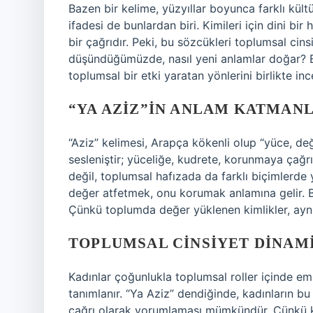
Bazen bir kelime, yüzyıllar boyunca farklı kültü
ifadesi de bunlardan biri. Kimileri için dini bir h
bir çağrıdır. Peki, bu sözcükleri toplumsal cinsi
düşündüğümüzde, nasıl yeni anlamlar doğar? Bu
toplumsal bir etki yaratan yönlerini birlikte in
“YA AZIZ”IN ANLAM KATMAN
“Aziz” kelimesi, Arapça kökenli olup “yüce, değe
sesleniştir; yüceliğe, kudrete, korunmaya çağrı
değil, toplumsal hafızada da farklı biçimlerde 
değer atfetmek, onu korumak anlamına gelir. B
Çünkü toplumda değer yüklenen kimlikler, aynı 
TOPLUMSAL CINSIYET DINAMI
Kadınlar çoğunlukla toplumsal roller içinde empa
tanımlanır. “Ya Aziz” dendiğinde, kadınların b
çağrı olarak yorumlaması mümkündür. Çünkü k