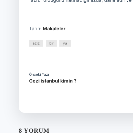
“aziz” olduğunu hatırladığımızda, daha adil ve 
Tarih:
Makaleler
aziz
bir
ya
Önceki Yazı
Gezi istanbul kimin ?
8 YORUM