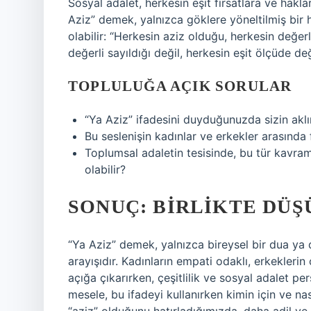
Sosyal adalet, herkesin eşit fırsatlara ve hakl
Aziz” demek, yalnızca göklere yöneltilmiş bir 
olabilir: “Herkesin aziz olduğu, herkesin değer
değerli sayıldığı değil, herkesin eşit ölçüde d
TOPLULUĞA AÇIK SORULAR
“Ya Aziz” ifadesini duyduğunuzda sizin akl
Bu seslenişin kadınlar ve erkekler arasında
Toplumsal adaletin tesisinde, bu tür kavram
olabilir?
SONUÇ: BIRLIKTE DÜ
“Ya Aziz” demek, yalnızca bireysel bir dua ya d
arayışıdır. Kadınların empati odaklı, erkeklerin
açığa çıkarırken, çeşitlilik ve sosyal adalet per
mesele, bu ifadeyi kullanırken kimin için ve nas