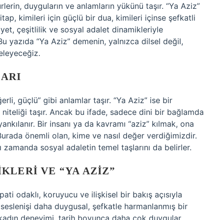
rlerin, duyguların ve anlamların yükünü taşır. “Ya Aziz”
itap, kimileri için güçlü bir dua, kimileri içinse şefkatli
yet, çeşitlilik ve sosyal adalet dinamikleriyle
 yazıda “Ya Aziz” demenin, yalnızca dilsel değil,
celeyeceğiz.
LARI
rli, güçlü” gibi anlamlar taşır. “Ya Aziz” ise bir
 niteliği taşır. Ancak bu ifade, sadece dini bir bağlamda
yankılanır. Bir insanı ya da kavramı “aziz” kılmak, ona
urada önemli olan, kime ve nasıl değer verdiğimizdir.
zamanda sosyal adaletin temel taşlarını da belirler.
KLERI VE “YA AZIZ”
ti odaklı, koruyucu ve ilişkisel bir bakış açısıyla
u seslenişi daha duygusal, şefkatle harmanlanmış bir
adın deneyimi, tarih boyunca daha çok duygular,