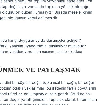
ara sahip olduğu bir toplum vizyonunu ifade eder. “Ya
hitap değil, aynı zamanda topluma yönelik bir çağrı
li olduğu bir düzen kurmalıyız.” Burada mesele, kimin
eğerli olduğunun kabul edilmesidir.
ınıza hangi duygular ya da düşünceler geliyor?
 farklı yankılar uyandırdığını düşünüyor musunuz?
ların yeniden yorumlanmasının nasıl bir katkısı
ŞÜNMEK VE PAYLAŞMAK
a dini bir söylem değil; toplumsal bir çağrı, bir değer
 çözüm odaklı yaklaşımları bu ifadenin farklı boyutlarını
spektifleri de onu kapsayıcı hale getirir. Belki de asıl
ıl bir değer yarattığımızdır. Topluluk olarak birbirimizin