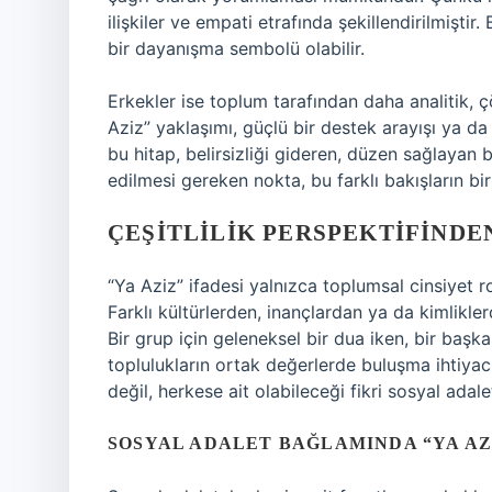
ilişkiler ve empati etrafında şekillendirilmişti
bir dayanışma sembolü olabilir.
Erkekler ise toplum tarafından daha analitik, çöz
Aziz” yaklaşımı, güçlü bir destek arayışı ya d
bu hitap, belirsizliği gideren, düzen sağlayan b
edilmesi gereken nokta, bu farklı bakışların bir
ÇEŞITLILIK PERSPEKTIFINDEN
“Ya Aziz” ifadesi yalnızca toplumsal cinsiyet rol
Farklı kültürlerden, inançlardan ya da kimlikler
Bir grup için geleneksel bir dua iken, bir başka 
toplulukların ortak değerlerde buluşma ihtiyacın
değil, herkese ait olabileceği fikri sosyal adal
SOSYAL ADALET BAĞLAMINDA “YA AZ