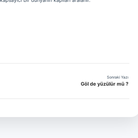
kapsayıcı bir dünyanın kapıları aralanır.
Sonraki Yazı
Göl de yüzülür mü ?